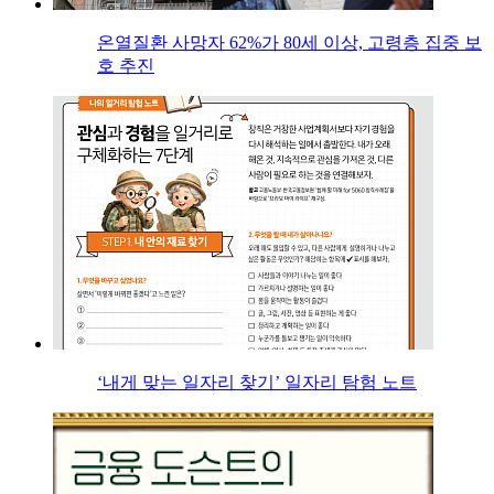
온열질환 사망자 62%가 80세 이상, 고령층 집중 보
호 추진
‘내게 맞는 일자리 찾기’ 일자리 탐험 노트