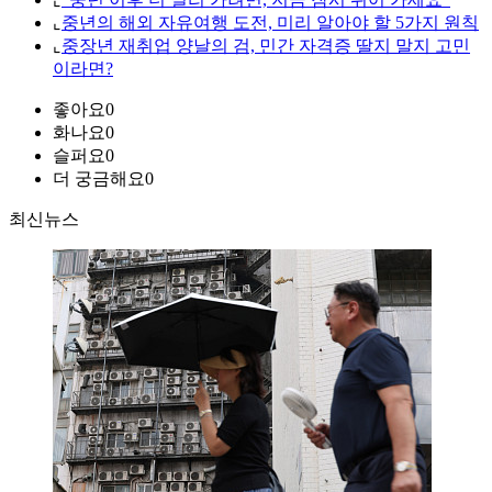
⌞
중년의 해외 자유여행 도전, 미리 알아야 할 5가지 원칙
⌞
중장년 재취업 양날의 검, 민간 자격증 딸지 말지 고민
이라면?
좋아요
0
화나요
0
슬퍼요
0
더 궁금해요
0
최신뉴스