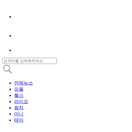
전체뉴스
피플
헬스
라이프
컬처
머니
테마