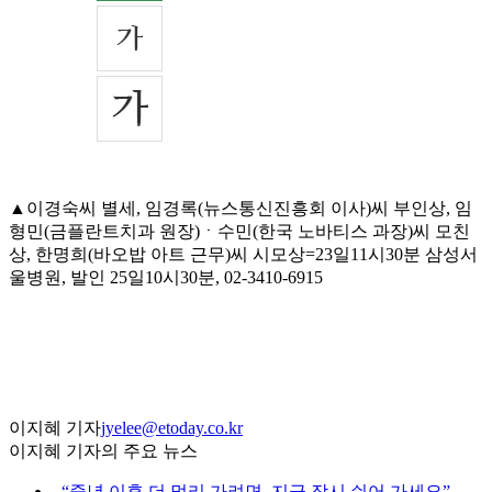
▲이경숙씨 별세, 임경록(뉴스통신진흥회 이사)씨 부인상, 임
형민(금플란트치과 원장)ㆍ수민(한국 노바티스 과장)씨 모친
상, 한명희(바오밥 아트 근무)씨 시모상=23일11시30분 삼성서
울병원, 발인 25일10시30분, 02-3410-6915
이지혜 기자
jyelee@etoday.co.kr
이지혜 기자의 주요 뉴스
⌞
“중년 이후 더 멀리 가려면, 지금 잠시 쉬어 가세요”