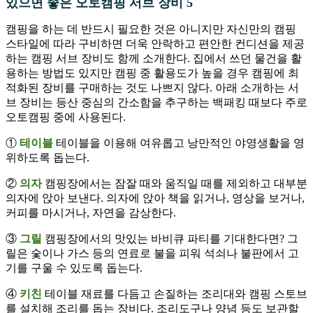
있으면 좋은 오토캠핑 서브 장비 5
캠핑을 하는 데 반드시 필요한 것은 아니지만 자신만의 캠핑
스타일에 따라 구비하면 더욱 안락하고 편안한 컨디션을 제공
하는 캠핑 서브 장비도 함께 소개한다. 집에서 쓰던 물건을 활
용하는 방법도 있지만 캠핑 중 활용도가 높을 경우 캠핑에 최
적화된 장비를 구매하는 것도 나쁘지 않다. 아래 소개하는 서
브 장비는 등산 중심의 간소함을 추구하는 백패킹 때보다 주로
오토캠핑 중에 사용된다.
①
테이블
테이블을 이용해 여유롭고 낭만적인 야영생활을 영
위하도록 돕는다.
②
의자
캠핑장에서는 잠잘 때와 움직일 때를 제외하고 대부분
의자에 앉아 보낸다. 의자에 앉아 책을 읽거나, 영상을 보거나,
커피를 마시거나, 자연을 감상한다.
③
그릴
캠핑장에서의 맛있는 바비큐 파티를 기대한다면? 그
릴은 숯이나 가스 등의 연료로 불을 피워 석쇠나 불판에서 고
기를 구울 수 있도록 돕는다.
④
키친
테이블 재료를 다듬고 손질하는 조리대와 캠핑 스토브
를 설치해 조리를 돕는 장비다. 조리도구나 양념 등도 보관할