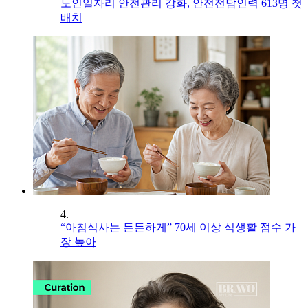
노인일자리 안전관리 강화, 안전전담인력 613명 첫
배치
4.
“아침식사는 든든하게” 70세 이상 식생활 점수 가
장 높아