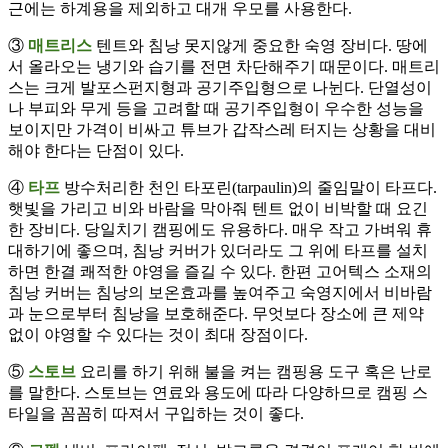
근에는 하계용을 제외하고 대개 우모를 사용한다.
③
매트리스
텐트와 침낭 못지않게 중요한 숙영 장비다. 땅에
서 올라오는 냉기와 습기를 전면 차단해주기 때문이다. 매트리
스는 크게 발포스펀지형과 공기주입형으로 나뉜다. 단열성이
나 부피와 무게 등을 고려할 때 공기주입형이 우수한 성능을
보이지만 가격이 비싸고 튜브가 갑작스레 터지는 상황을 대비
해야 한다는 단점이 있다.
④
타프
방수처리한 천인 타포린(tarpaulin)의 줄임말이 타프다.
햇빛을 가리고 비와 바람을 막아줘 텐트 없이 비박할 때 요긴
한 장비다. 당일치기 캠핑에도 유용하다. 매우 작고 가벼워 휴
대하기에 좋으며, 침낭 커버가 있더라도 그 위에 타프를 설치
하면 한결 쾌적한 야영을 즐길 수 있다. 한편 고어텍스 소재의
침낭 커버는 침낭의 보온효과를 높여주고 숙영지에서 비바람
과 눈으로부터 침낭을 보호해준다. 무엇보다 장소에 큰 제약
없이 야영할 수 있다는 것이 최대 장점이다.
⑤
스토브
요리를 하기 위해 불을 켜는 캠핑용 도구 혹은 난로
를 말한다. 스토브는 연료와 용도에 따라 다양하므로 캠핑 스
타일을 꼼꼼히 따져서 구입하는 것이 좋다.