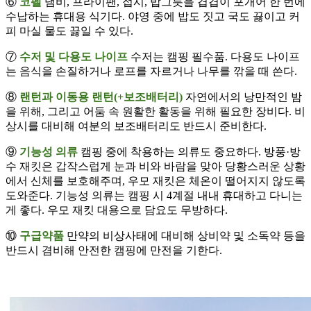
⑥
코펠
냄비, 프라이팬, 접시, 밥그릇을 겹겹이 포개어 한 번에
수납하는 휴대용 식기다. 야영 중에 밥도 짓고 국도 끓이고 커
피 마실 물도 끓일 수 있다.
⑦
수저 및 다용도 나이프
수저는 캠핑 필수품. 다용도 나이프
는 음식을 손질하거나 로프를 자르거나 나무를 깎을 때 쓴다.
⑧
랜턴과 이동용 랜턴(+보조배터리)
자연에서의 낭만적인 밤
을 위해, 그리고 어둠 속 원활한 활동을 위해 필요한 장비다. 비
상시를 대비해 여분의 보조배터리도 반드시 준비한다.
⑨
기능성 의류
캠핑 중에 착용하는 의류도 중요하다. 방풍·방
수 재킷은 갑작스럽게 눈과 비와 바람을 맞아 당황스러운 상황
에서 신체를 보호해주며, 우모 재킷은 체온이 떨어지지 않도록
도와준다. 기능성 의류는 캠핑 시 4계절 내내 휴대하고 다니는
게 좋다. 우모 재킷 대용으로 담요도 무방하다.
⑩
구급약품
만약의 비상사태에 대비해 상비약 및 소독약 등을
반드시 겸비해 안전한 캠핑에 만전을 기한다.