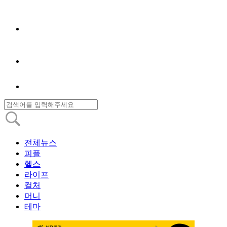
전체뉴스
피플
헬스
라이프
컬처
머니
테마