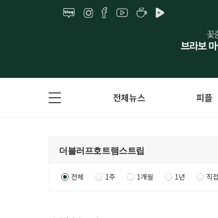
전체뉴스
피플
전체
1주
1개월
1년
직