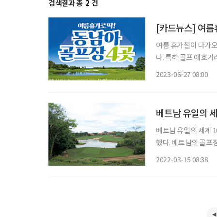
검색결과 총
2
건
[카드뉴스] 여름
여름 휴가철이 다가오고
다. 특히 골프 애호가라면 동남아
CC’ 응우라라이 국제
2023-06-27 08:00
25~30℃를 유지하며
베트남 유일의 세
베트남 유일의 세계 
했다. 베트남의 골프장
트램 스트립 골프장(The
2022-03-15 08:38
100대 코스로서 그