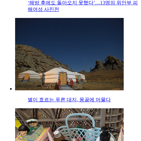
‘해방 후에도 돌아오지 못했다’…13명의 위안부 피
해여성 사진전
별이 흐르는 푸른 대지, 몽골에 머물다