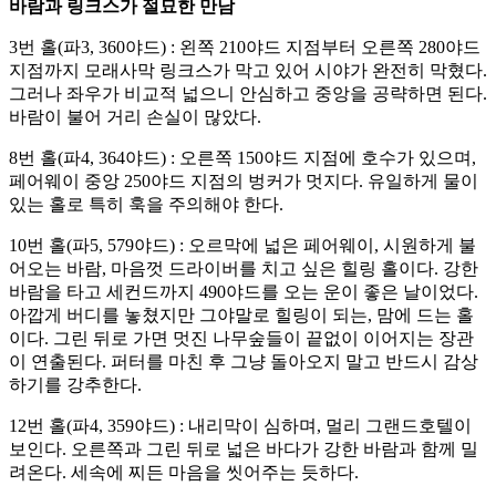
바람과 링크스가 절묘한 만남
3번 홀(파3, 360야드) : 왼쪽 210야드 지점부터 오른쪽 280야드
지점까지 모래사막 링크스가 막고 있어 시야가 완전히 막혔다.
그러나 좌우가 비교적 넓으니 안심하고 중앙을 공략하면 된다.
바람이 불어 거리 손실이 많았다.
8번 홀(파4, 364야드) : 오른쪽 150야드 지점에 호수가 있으며,
페어웨이 중앙 250야드 지점의 벙커가 멋지다. 유일하게 물이
있는 홀로 특히 훅을 주의해야 한다.
10번 홀(파5, 579야드) : 오르막에 넓은 페어웨이, 시원하게 불
어오는 바람, 마음껏 드라이버를 치고 싶은 힐링 홀이다. 강한
바람을 타고 세컨드까지 490야드를 오는 운이 좋은 날이었다.
아깝게 버디를 놓쳤지만 그야말로 힐링이 되는, 맘에 드는 홀
이다. 그린 뒤로 가면 멋진 나무숲들이 끝없이 이어지는 장관
이 연출된다. 퍼터를 마친 후 그냥 돌아오지 말고 반드시 감상
하기를 강추한다.
12번 홀(파4, 359야드) : 내리막이 심하며, 멀리 그랜드호텔이
보인다. 오른쪽과 그린 뒤로 넓은 바다가 강한 바람과 함께 밀
려온다. 세속에 찌든 마음을 씻어주는 듯하다.