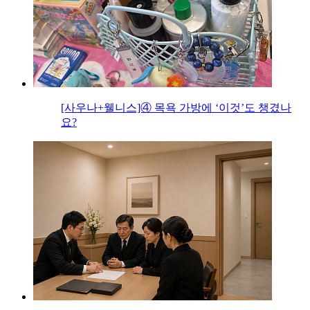
[사우나+웰니스]④ 목욕 가방에 ‘이것’도 챙겼나
요?