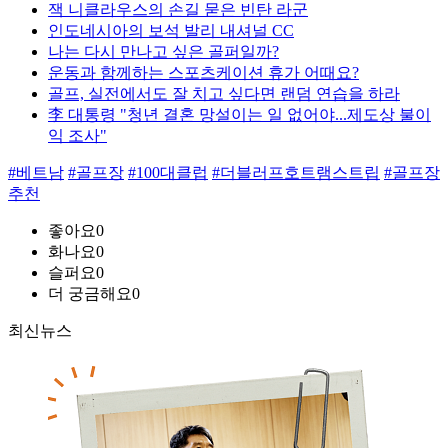
잭 니클라우스의 손길 묻은 빈탄 라군
인도네시아의 보석 발리 내셔널 CC
나는 다시 만나고 싶은 골퍼일까?
운동과 함께하는 스포츠케이션 휴가 어때요?
골프, 실전에서도 잘 치고 싶다면 랜덤 연습을 하라
李 대통령 "청년 결혼 망설이는 일 없어야...제도상 불이
익 조사"
#베트남
#골프장
#100대클럽
#더블러프호트램스트립
#골프장
추천
좋아요
0
화나요
0
슬퍼요
0
더 궁금해요
0
최신뉴스