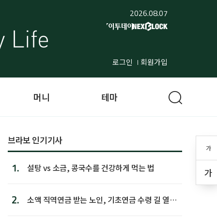
2026.08.07
로그인
회원가입
머니
테마
브라보 인기기사
가
1.
설탕 vs 소금, 콩국수를 건강하게 먹는 법
가
2.
소액 직역연금 받는 노인, 기초연금 수령 길 열린
다