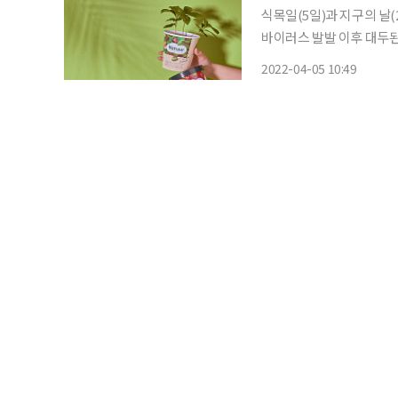
식목일(5일)과 지구의 날
바이러스 발발 이후 대두된
롯데제과는 식목일을 맞아 
2022-04-05 10:49