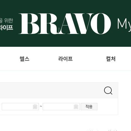
헬스
라이프
컬처
~
적용