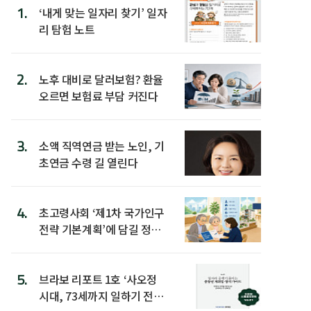
1.
‘내게 맞는 일자리 찾기’ 일자
리 탐험 노트
2.
노후 대비로 달러보험? 환율
오르면 보험료 부담 커진다
3.
소액 직역연금 받는 노인, 기
초연금 수령 길 열린다
4.
초고령사회 ‘제1차 국가인구
전략 기본계획’에 담길 정책
은
5.
브라보 리포트 1호 ‘사오정
시대, 73세까지 일하기 전략’