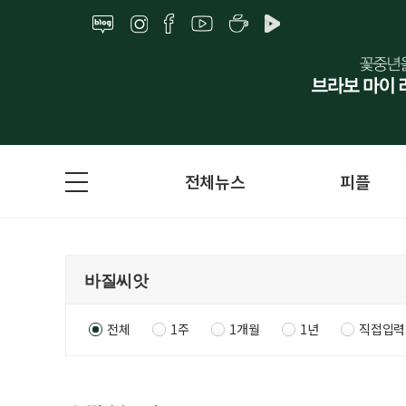
전체뉴스
피플
전체
1주
1개월
1년
직접입력