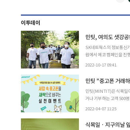
이투데이
민팃, 여의도 샛강공
SK네트웍스의 정보통신기술
원에서 에코 캠페인을 진행했다고 17일 밝혔다. 민
여 그루의 묘목을 심고 ‘
2022-10-17 09:41
공해 ‘일상 속 새싹 심기’
민팃 "중고폰 거래하
민팃(MINTIT)은 식목일
거나 기부하는 고객 500명
일 밝혔다. 여의샛강공원에서 300그루의 묘목을 심고 환경 정화 활동도 전개한다. 우선 4일부
2022-04-07 11:25
터 18일 통신 3사나 대
식목일ㆍ지구의날 앞