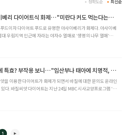
정확도순
최신순
바질씨앗 이어 아사이베리 다이어트식 화제…"미란다 커도 먹는다는데 난 왜 안먹고 있었지?"
열대 우림지역 인근에 자라는 야자수 열매로 '생명의 나무 열매'라
으키고 있는 '슈퍼푸드' 아사이베리의 효능이 전파를 탔다. 이날 방송에는 아사이베리
바질씨앗, 다이어트에 특효? 부작용 보니…"임산부나 태아에 치명적, 왜?"
사교양프로그램 '생
한 다이어트'로 산미나리씨앗과 함께 소개돼 화제가 됐다. 바질씨앗
은 변비나 콜레스테롤 수치 감소에도 도움을 주는 것으로 소개됐다. 특히 바질씨앗에
1