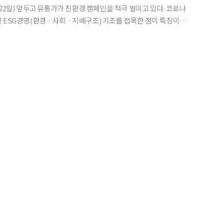
(22일) 앞두고 유통가가 친환경 캠페인을 적극 벌이고 있다. 코로나
 ESG경영(환경ㆍ사회ㆍ지배구조) 기조를 접목한 점이 특징이다.
프리미엄 아이스크림 브랜드 나뚜루의 ESG 캠페인 ‘나뚜루 포레
스트’를 비대면으로 진행한다고 5일 밝혔다. 2019년 6월 처음 시작된 ‘나뚜루