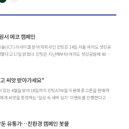
◀
▶
원서 에코 캠페인
(ICT) 리사이클 분야 자회사인 민팃은 14일 서울 여의도 샛강공
팃은 지난해부터 여의도 샛강공원에 4000
민팃 숲’을 조성 중이다. 올봄에는 고객들에게 스위트 바질 씨앗을 제
를 이끌었다. 민팃은 이 같은 환경보호를 위한 활동
고 씨앗 받아가세요"
이 있는 4월을 맞아 18일까지 민팃ATM을 이용해 중고폰을 판매하
에게 씨앗을 증정하는 ‘일상 속 새싹 심기’ 이벤트를 진행한다고 7
형마트에 있는 민팃ATM으로 중고폰 거래에 참여
둔 유통가…친환경 캠페인 봇물