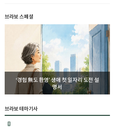
발간
브라보 스페셜
‘경험 無도 환영’ 생애 첫 일자리 도전 설
명서
브라보 테마기사
[]