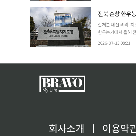
전북 순창 한우
살처분 대신 격리·치료 전환순
한우농가에서 올해 전국 첫
도에 따르면 순창군 
2026-07-13 08:21
회사소개
ㅣ
이용약