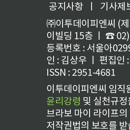
공지사항
ㅣ
기사제
㈜이투데이피엔씨 (제호
이빌딩 15층 ㅣ ☎ 02)
등록번호 : 서울아02992
인 : 김상우 ㅣ 편집인
ISSN : 2951-4681
이투데이피엔씨 임직원
윤리강령
및 실천규정을
브라보 마이 라이프의
저작권법의 보호를 받