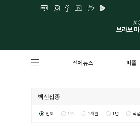
전체뉴스
피플
전체
1주
1개월
1년
직