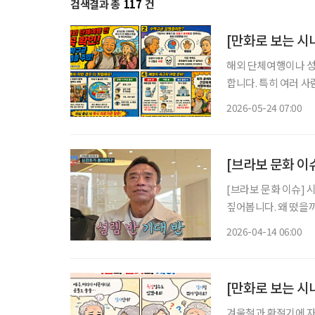
검색결과 총
117
건
해외 단체여행이나 성
합니다. 특히 여러 
별한 주의가 필요합니다. 최근 질병관리청은 해외 단체생활이나 종교 행사 참석
2026-05-24 07:00
객들에게 ‘수막구균 
[브라보 문화 이슈
[브라보 문화 이슈] 
짚어봅니다. 왜 떴을까? 레슬링 국가대표 출신 심권호가 최근 대중의 관심을 한 몸에 받고 있
다. 지난 1월 TV조
2026-04-14 06:00
념한 뒤, 최근 한층 
[만화로 보는 시
겨울철과 환절기에 자