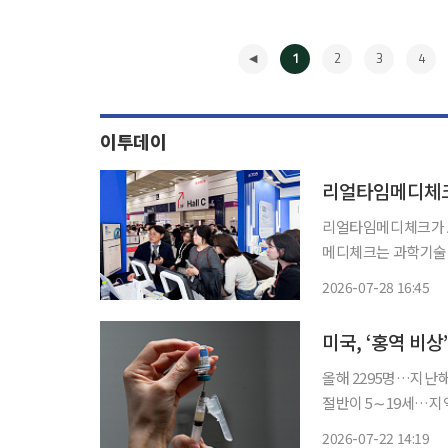
1
2
3
4
이투데이
리얼타임메디체크가 AI
메디체크는 과학기술
크가 운영하는 ‘202
2026-07-28 16:45
◀
미국, ‘홍역 비상
올해 2295명…지난해
절반이 5∼19세…지역
에 최다를 기록했다.
2026-07-22 14:19