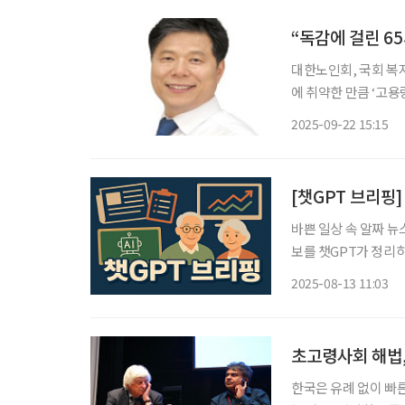
대한노인회, 국회 복지위 
에 취약한 만큼 ‘고용량
복지위원회 서영석 더
2025-09-22 15:15
야 할 노인건강 주요 
[챗GPT 브리핑]
바쁜 일상 속 알짜 뉴
보를 챗GPT가 정리하고 편집국
령층 예방접종 확대 
2025-08-13 11:03
코리아’ 포럼에서 전
초고령사회 해법,
한국은 유례 없이 빠른