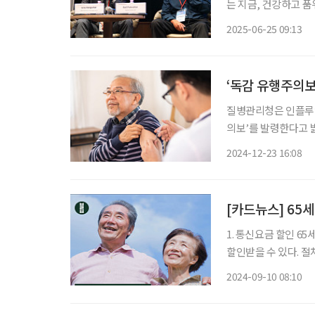
는 지금, 건강하고 
가 필요하다는 목소리가 높다. 지난 19일부터 21일까지 열린 ‘제
2025-06-25 09:13
련분야 전문가들이 모
‘독감 유행주의보
질병관리청은 인플루엔
의보’를 발령한다고 
보험 급여를 적용해 
2024-12-23 16:08
지속
[카드뉴스] 65세
1. 통신요금 할인 6
할인받을 수 있다. 절
달라고 말하면 된다. 
2024-09-10 08:10
지하철 무료 이용 노