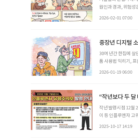
원인과 경과, 위험성은 분명한 차이가 
루엔자)은 증상이 갑
2026-02-01 07:00
나 인후통뿐 아니라 
중장년 디지털 소
30여 년간 한집에 살
품 사용법 익히기, 프
다. 그동안 아들이 해
2026-01-19 06:00
꼬치 물어보던 우리가
“작년보다 두 달
작년 발령시점 12월 
이 등 인플루엔자 고위험군 예방접종 받아야
병관리청은 인플루엔자
2025-10-17 14:19
발령한다고 이날 밝혔