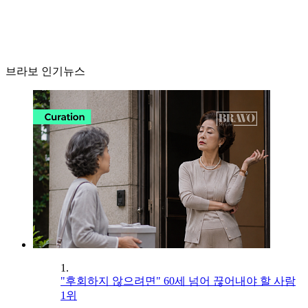
브라보 인기뉴스
1.
"후회하지 않으려면" 60세 넘어 끊어내야 할 사람
1위