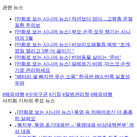
관련 뉴스
[만화로 보는 시니어 뉴스] 작년보다 덥다…고령층 온열
질환 주의보
[만화로 보는 시니어 뉴스] 부모·손주 모두 챙기는 시니
어의 5월
[만화로 보는 시니어 뉴스] 비브리오패혈증 예방 “조개,
껍질 열리고 5분 더 끓이기 ”
[만화로 보는 시니어 뉴스] 반려동물 살리는 ‘준비’
[만화로 보는 시니어 뉴스] 알레르기 비염, 마스크·손씻
기로 관리하세요
"배터리 셀 빠지면 무슨 소용" 한국판 IRA 반쪽 실효성
우려
#해외여행
#수막구균
#기침
#질벙관리청
#해외여행
서지희 기자의 주요 뉴스
⌞
[만화로 보는 시니어 뉴스] 폭염 속 치매어르신 더 촘촘
히 살펴요
⌞
복지부, 폭염 초기대응반→‘폭염대응 비상대책본부’ 격
상 대응