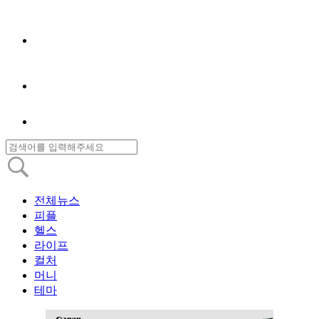
전체뉴스
피플
헬스
라이프
컬처
머니
테마