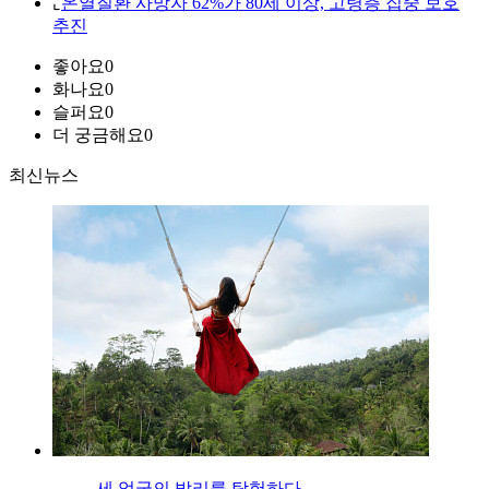
⌞
온열질환 사망자 62%가 80세 이상, 고령층 집중 보호
추진
좋아요
0
화나요
0
슬퍼요
0
더 궁금해요
0
최신뉴스
세 얼굴의 발리를 탐험하다