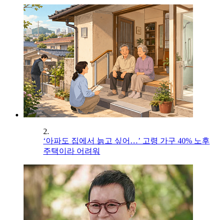
2.
‘아파도 집에서 늙고 싶어…’ 고령 가구 40% 노후
주택이라 어려워