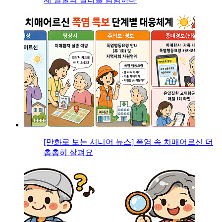
[만화로 보는 시니어 뉴스] 폭염 속 치매어르신 더
촘촘히 살펴요