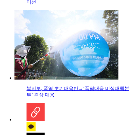
미선
복지부, 폭염 초기대응반→‘폭염대응 비상대책본
부’ 격상 대응