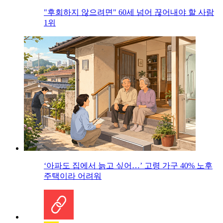
"후회하지 않으려면" 60세 넘어 끊어내야 할 사람
1위
‘아파도 집에서 늙고 싶어…’ 고령 가구 40% 노후
주택이라 어려워