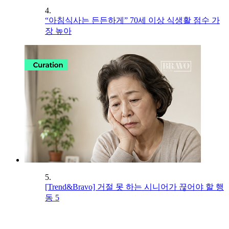
4.
“아침식사는 든든하게” 70세 이상 식생활 점수 가
장 높아
5.
[Trend&Bravo] 거절 못 하는 시니어가 끊어야 할 행
동 5