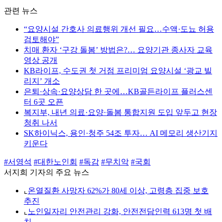
관련 뉴스
“요양시설 간호사 의료행위 개선 필요…수액·도뇨 허용
검토해야”
치매 환자 ‘구강 돌봄’ 방법은?… 요양기관 종사자 교육
영상 공개
KB라이프, 수도권 첫 거점 프리미엄 요양시설 ‘광교 빌
리지’ 개소
은퇴·상속·요양상담 한 곳에…KB골든라이프 플러스센
터 6곳 오픈
복지부, 내년 의료·요양·돌봄 통합지원 도입 앞두고 현장
청취 나서
SK하이닉스, 용인·청주 54조 투자… AI 메모리 생산기지
키운다
#서영석
#대한노인회
#독감
#무치악
#국회
서지희 기자의 주요 뉴스
⌞
온열질환 사망자 62%가 80세 이상, 고령층 집중 보호
추진
⌞
노인일자리 안전관리 강화, 안전전담인력 613명 첫 배
치