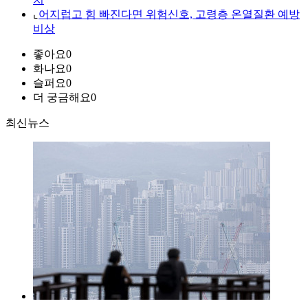
⌞
어지럽고 힘 빠진다면 위험신호, 고령층 온열질환 예방
비상
좋아요
0
화나요
0
슬퍼요
0
더 궁금해요
0
최신뉴스