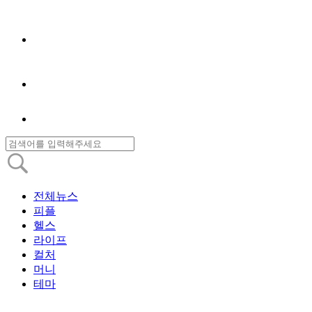
전체뉴스
피플
헬스
라이프
컬처
머니
테마