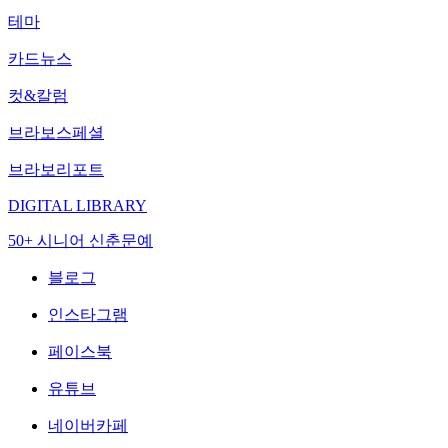
테마
카드뉴스
컷&칼럼
브라보스페셜
브라보리포트
DIGITAL LIBRARY
50+ 시니어 신춘문예
블로그
인스타그램
페이스북
유튜브
네이버카페