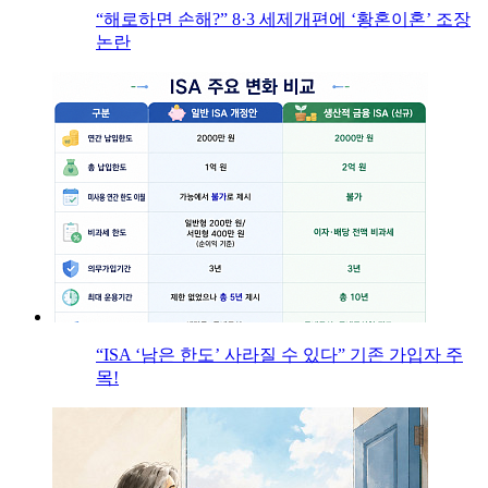
“해로하면 손해?” 8·3 세제개편에 ‘황혼이혼’ 조장
논란
“ISA ‘남은 한도’ 사라질 수 있다” 기존 가입자 주
목!