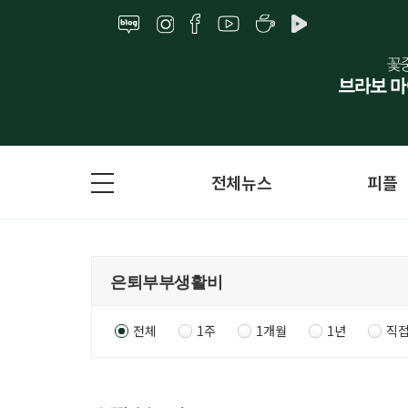
전체뉴스
피플
전체
1주
1개월
1년
직