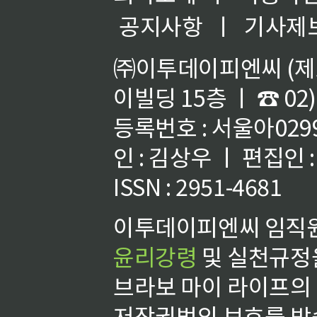
공지사항
ㅣ
기사제
㈜이투데이피엔씨 (제호
이빌딩 15층 ㅣ ☎ 02)
등록번호 : 서울아02992
인 : 김상우 ㅣ 편집인
ISSN : 2951-4681
이투데이피엔씨 임직원
윤리강령
및 실천규정을
브라보 마이 라이프의
저작권법의 보호를 받