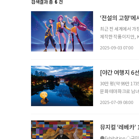
검색결과 총
6
건
‘전설의 고향’에
최근 전 세계에서 가장
제작한 작품이지만, 
불러일으키고 있다. 무엇이 이런 열광
2025-09-03 07:00
묶다 ‘케이팝 데몬 헌
[야간 여행지 6선
30만 평(약 99만 
문화 테마파크로 남녀
민속촌은 매주 금·토
2025-07-09 08:00
매력
뮤지컬 ‘레베카’
●Exhibition ◇구미호 혹은 우리를 호리는 것들 이야기 일정 10월 12일까지 장소 스페이스