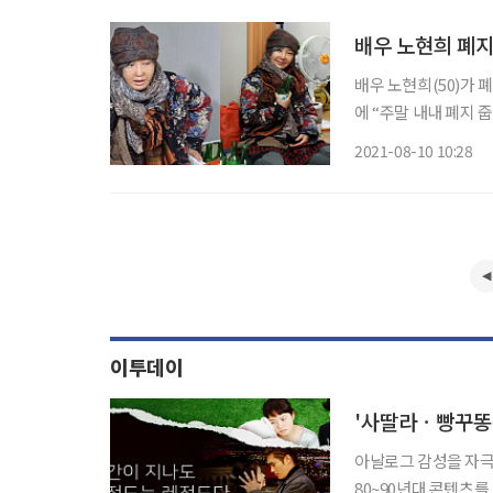
배우 노현희 폐
배우 노현희(50)가 폐지 줍는 
에 “주말 내내 폐지
다. 사진에는 영화 출연을 위해 폐지 줍는 할머니로 분장한 노현희의 모습이 담겼다. 노현희는
2021-08-10 10:28
“오랜만에 단편영화에
이투데이
'사딸라ㆍ빵꾸똥꾸
아날로그 감성을 자극하는 
80~90년대 콘텐츠를