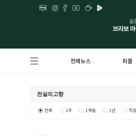
전체뉴스
피플
전체
1주
1개월
1년
직