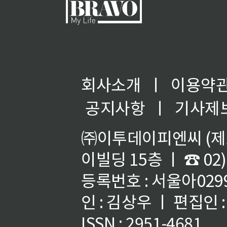
회사소개
ㅣ
이용약
공지사항
ㅣ
기사제
㈜이투데이피엔씨 (제호
이빌딩 15층 ㅣ ☎ 02)
등록번호 : 서울아02992
인 : 김상우 ㅣ 편집인
ISSN : 2951-4681