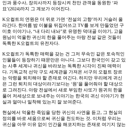
인과 풍수사, 장의사까지 등장시켜 천만 관객을 동원한 ‘파
묘’(2024)까지 그 계보가 이어진다.
K오컬트의 연원은 더 위로 가면 ‘전설의 고향’까지 거슬러 올
라간다. 한여름 밤 이불을 뒤집어쓰고 TV를 보게 만들었던 구
미호 이야기나, “내 다리 내놔”로 유명한 덕대골 이야기, 고을
원님이 억울한 귀신의 한을 풀어주는 아랑 전설 같은 것들이
독특한 K오컬트의 유전자다.
K오컬트가 독특한 매력을 갖는 건 그저 무속인 같은 토속적인
인물들이 등장하기 때문만은 아니다. 그보다 한국인이 갖고 있
는 사후 세계나 귀신을 바라보는 독특한 시각이 진짜 매력이
다. 기독교적 선악 구도 세계관을 가져온 서구의 오컬트 장르
는 악령을 퇴치해야 할 존재로 여긴다. 하지만 우리에게 귀신
은 그런 퇴치의 대상이라기보다는 ‘원’을 풀어줘야 할 대상으
로 그려진다. 아랑 전설에서 새로 부임한 사또가 원귀의 한을
풀어 저세상으로 보내주는 이야기는 한국의 귀신 이야기가 현
실과 얼마나 밀착해 있는지 잘 보여준다.
현실에서 억울한 죽임을 당한 귀신의 사연을 듣고, 그 현실의
정의를 바로 세움으로써 귀신을 천도하는 것. 이처럼 우리는
귀신을 아무 이유 없이 인간을 해코지하는 존재로 여기지 않는