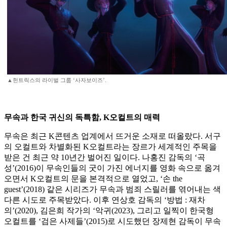
▲헌트릭스의 라이벌 그룹 ‘사자보이즈’.
무속과 한국 귀신의 독특함, K오컬트의 매력
무속은 최근 K콘텐츠 업계에서 뜨거운 소재로 떠올랐다. 서구
의 오컬트와 차별화된 K오컬트라는 장르가 세계적인 주목을
받은 건 최근 약 10년간 벌어진 일이다. 나홍진 감독의 ‘곡
성’(2016)이 무속인들의 굿이 가진 에너지를 영화 속으로 옮겨
오면서 K오컬트의 문을 본격적으로 열었고, ‘손 the
guest’(2018) 같은 시리즈가 무속과 범죄 스릴러를 엮어내는 색
다른 시도로 주목받았다. 이후 연상호 감독의 ‘방법 : 재차
의’(2020), 김은희 작가의 ‘악귀(2023), 그리고 일찍이 한국형
오컬트를 ‘검은 사제들’(2015)로 시도했던 장제현 감독이 무속