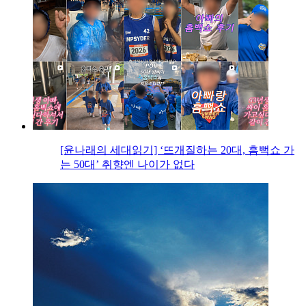
[윤나래의 세대읽기] ‘뜨개질하는 20대, 흠뻑쇼 가
는 50대’ 취향엔 나이가 없다