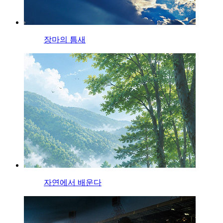
장마의 틈새
자연에서 배운다