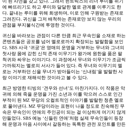
이 된 사연을 갖고 있다. 그래서 헌트릭스의 리더 루미를 위기
에 빠뜨리기도 하고 루미와 달달한 멜로 관계를 이루기도 한
다. 끝내는 루미를 위해 희생하며, 이로 인해 구원받는 존재로
그려진다. 귀신을 그저 배척하는 존재로만 보지 않는 우리의
관점을 부지불식간에 투영한 것이다.
귀신을 바라보는 관점이 다른 만큼 최근 무속인을 소재로 하는
콘텐츠들은 공포를 넘어 멜로로까지 확장되는 발랄함을 보인
다. SBS 사극 ‘귀궁’은 영매의 운명을 거부하는 무녀와 그녀의
첫사랑 몸에 갇힌 신적 존재 이무기가 왕가에 원한을 품은 팔
척귀와 싸우는 이야기다. 이 과정에서 무녀와 이무기가 조금씩
가까워지는 멜로의 서사가 들어 있다. 즉 무녀와 이무기의 멜
로는 거부하던 신을 무녀가 받아들이는 ‘신내림’을 발랄한 사
랑 이야기로 재해석한 것이라고 볼 수 있다.
최근 방영한 티빙의 ‘견우와 선녀’도 마찬가지다. 이 작품은 악
귀에 의해 죽을 운명을 가진 소년과 이를 막으려 스스로 인간
부적이 된 MZ 무당의 오컬트적인 이야기를 발랄한 청춘 멜로
로 풀어낸다. MZ 무당이라는 표현이 나올 정도로 친숙해진 무
속은 무속인이 연애의 주인공이 되는 걸 이상하게 여기지 않게
만들었다. SBS 예능 ‘신들린 연애’처럼 실제 무속인들이 등장
해 운명과 마음 사이에서 갈등하는 독특한 관전 포인트를 만든