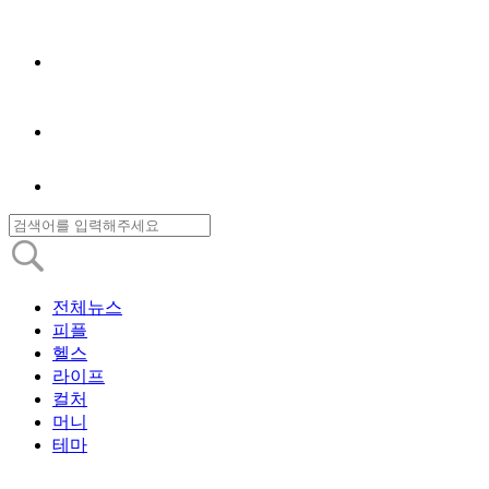
전체뉴스
피플
헬스
라이프
컬처
머니
테마