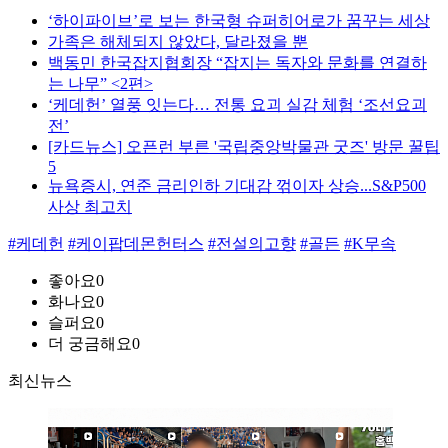
‘하이파이브’로 보는 한국형 슈퍼히어로가 꿈꾸는 세상
가족은 해체되지 않았다, 달라졌을 뿐
백동민 한국잡지협회장 “잡지는 독자와 문화를 연결하
는 나무” <2편>
‘케데헌’ 열풍 잇는다… 전통 요괴 실감 체험 ‘조선요괴
전’
[카드뉴스] 오픈런 부른 '국립중앙박물관 굿즈' 방문 꿀팁
5
뉴욕증시, 연준 금리인하 기대감 꺾이자 상승...S&P500
사상 최고치
#케데헌
#케이팝데몬헌터스
#전설의고향
#골든
#K무속
좋아요
0
화나요
0
슬퍼요
0
더 궁금해요
0
최신뉴스