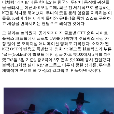
이처럼 ‘케이팝 데몬 헌터스’는 한국의 무당이 등장해 귀신들
을 물리치는 이른바 K오컬트에, 최근 전 세계적으로 열광하는
K팝을 하나로 묶어냈다. 무녀의 굿을 통해 영혼을 치유하는 이
들을, K팝이라는 세계에 들어와 유대감을 통해 스스로 구원하
고 세상을 변화시키는 팬덤으로 해석한 것이다.
그 결과는 놀라웠다. 공개되자마자 글로벌 OTT 순위 사이트
플릭스 패트롤에서 글로벌 1위를 기록하며 넷플릭스 사상 가
장 많이 본 오리지널 애니메이션 영화로 기록됐다. 소재가 된
K팝 OST의 반응도 폭발했다. 영화 속 걸그룹 헌트릭스가 부른
‘골든(Golden)’이 빌보드 메인 싱글 차트 핫100에서 2위를 차지
했고(8월 3일 기준), 총 8곡이 3주 연속 핫100에 동시 진입했다.
블랙핑크처럼 실제 K팝 걸그룹도 이루지 못한 성과를, 무속을
재해석한 콘텐츠 속 ‘가상의 걸그룹’이 만들어낸 것이다.