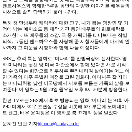
펜트하우스와 함께한 540일 동안의 다양한 이야기를 배우들의
시선으로 솔직 담백하게 풀어나간다.
특히 첫 만남부터 캐릭터에 대한 연구, 내가 뽑는 명장면 및 기
억에 남는 에피소드 등 제작 기간 동안 배우들의 희로애락을
소개한다. 또 배우들의 소감, 극 중 캐릭터를 떠나보내는 작별
의식, 그동안 펜트하우스를 사랑해 준 시청자들에게 마지막 인
사까지 그 여운을 시청자와 함께 나눌 예정이다.
SBS는 추석 특선 영화로 ‘미나리’를 안방극장에 선사한다. 영
화 미나리는 낯선 땅 미국 아칸소에서 함께 있다면 새로 시작
할 수 있다는 희망으로 하루하루 뿌리내리며 살아가는 어느 이
민 가족의 아주 특별한 여정을 그린 영화다. 어디서든 잘 자라
는 미나리처럼 낯선 이국땅에서 서로를 보듬는 가족의 삶을 보
여준다. 이 영화는 9월 20일 월요일 오후 8시 20분에 방송한다.
한편 TV로는 SBS에서 최초 방송되는 영화 ‘미나리’는 93회 아
카데미에서 여우 조연상 수상을 비롯해 6개 부문에 노미네이
트 됐고, 배우 윤여정은 이 영화로 총 37개의 상을 받았다.
문혜진 인턴 기자
hjmoon@etoday.co.kr