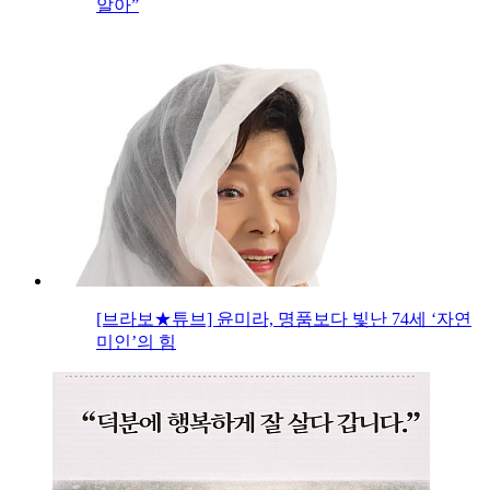
알아”
[브라보★튜브] 윤미라, 명품보다 빛난 74세 ‘자연
미인’의 힘