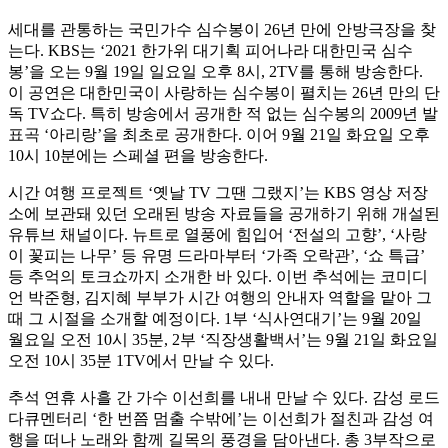
세대를 관통하는 국민가수 심수봉이 26년 만에 안방극장을 찾
는다. KBS는 ‘2021 한가위 대기획 피어나라 대한민국 심수
봉’을 오는 9월 19일 일요일 오후 8시, 2TV를 통해 방송한다.
이 공연은 대한민국이 사랑하는 심수봉이 펼치는 26년 만의 단
독 TV쇼다. 특히 방송에서 공개한 적 없는 심수봉의 2009년 발
표곡 ‘아리랑’을 최초로 공개한다. 이어 9월 21일 화요일 오후
10시 10분에는 스페셜 편을 방송한다.
시간 여행 프로젝트 ‘옛날 TV 그땐 그랬지’는 KBS 영상 저장
소에 보관돼 있던 오래된 방송 자료들을 공개하기 위해 개설된
유튜브 채널이다. 뉴트로 열풍에 힘입어 ‘전설의 고향’, ‘사랑
이 꽃피는 나무’ 등 유명 드라마부터 ‘가족 오락관’, ‘쇼 특급’
등 추억의 토크쇼까지 소개한 바 있다. 이번 추석에는 코미디
언 박준형, 김지혜 부부가 시간 여행의 안내자 역할을 맡아 그
때 그 시절을 소개할 예정이다. 1부 ‘식사연대기’는 9월 20일
월요일 오전 10시 35분, 2부 ‘직장생활백서’는 9월 21일 화요일
오전 10시 35분 1TV에서 만날 수 있다.
추석 연휴 사흘 간 가수 이선희를 내내 만날 수 있다. 감성 로드
다큐멘터리 ‘한 번쯤 멈출 수밖에’는 이선희가 절친과 감성 여
행을 떠나 노래와 함께 길목의 풍경을 담아낸다. 총 3부작으로