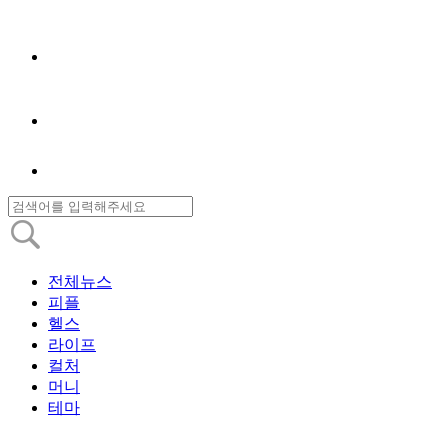
전체뉴스
피플
헬스
라이프
컬처
머니
테마