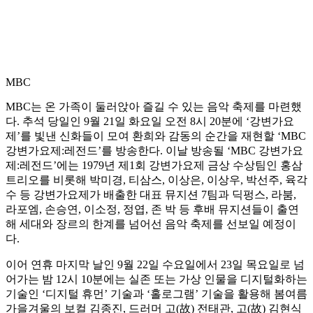
MBC
MBC는 온 가족이 둘러앉아 즐길 수 있는 음악 축제를 마련했
다. 추석 당일인 9월 21일 화요일 오전 8시 20분에 ‘강변가요
제’를 빛낸 신화들이 모여 환희와 감동의 순간을 재현할 ‘MBC
강변가요제:레전드’를 방송한다. 이날 방송될 ‘MBC 강변가요
제:레전드’에는 1979년 제1회 강변가요제 금상 수상팀인 홍삼
트리오를 비롯해 박미경, 티삼스, 이상은, 이상우, 박선주, 육각
수 등 강변가요제가 배출한 대표 뮤지션 7팀과 딕펑스, 라붐,
라포엠, 손승연, 이소정, 정엽, 존 박 등 후배 뮤지션들이 출연
해 세대와 장르의 한계를 넘어선 음악 축제를 선보일 예정이
다.
이어 연휴 마지막 날인 9월 22일 수요일에서 23일 목요일로 넘
어가는 밤 12시 10분에는 실존 또는 가상 인물을 디지털화하는
기술인 ‘디지털 휴먼’ 기술과 ‘홀로그램’ 기술을 활용해 봄여름
가을겨울의 보컬 김종진, 드러머 고(故) 전태관, 고(故) 김현식