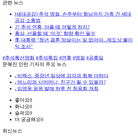
관련 뉴스
[세대공감] 추석 명절, 손주부터 형님까지 가족 간 세대
공감 소통법
긴 추석 연휴, 아플 때 어떻게 하지?
홍삼, 선물할 때 ‘이것’ 함량 확인 필수
李 대통령 "청년 결혼 망설이는 일 없어야...제도상 불이
익 조사"
#추석특선영화
#추석특집
#연휴
#명절
#공휴일
문혜진 인턴 기자의 주요 뉴스
⌞
비렉스, 중장년 일상에 감각과 회복 더하다
⌞
며느리와 시어머니, 친구가 될 수 있을까?
⌞
임영웅 음원 발매 하루 전 청음회 개최
좋아요
0
화나요
0
슬퍼요
0
더 궁금해요
0
최신뉴스