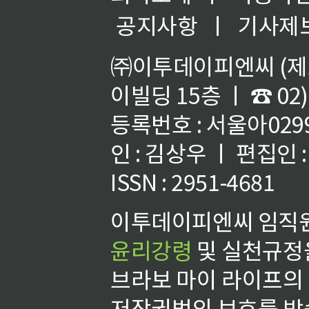
공지사항
ㅣ
기사제
㈜이투데이피엔씨 (제호
이빌딩 15층 ㅣ ☎ 02)
등록번호 : 서울아02992
인 : 김상우 ㅣ 편집인
ISSN : 2951-4681
이투데이피엔씨 임직원
윤리강령
및 실천규정을
브라보 마이 라이프의
저작권법의 보호를 받