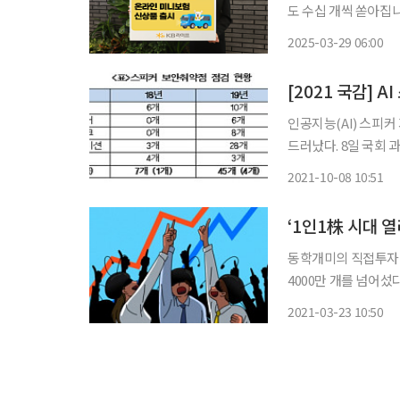
도 수십 개씩 쏟아집
복잡해진 수익구조에 
2025-03-29 06:00
황입니다.이에 이투데
가이드
[2021 국감] 
인공지능(AI) 스피커
드러났다. 8일 국회 과학기술정보방송통신위원회 소속 변재일 의원이 과기정통부로부터 제
출받은 사업자별 인공
2021-10-08 10:51
LG전자), 이통사(SK
‘1인1株 시대 
동학개미의 직접투자 
4000만 개를 넘어섰다. 23일 금융투자업계에 따르면 지난 19일 현재 주식 활동계
4006만7529개로 집
2021-03-23 10:50