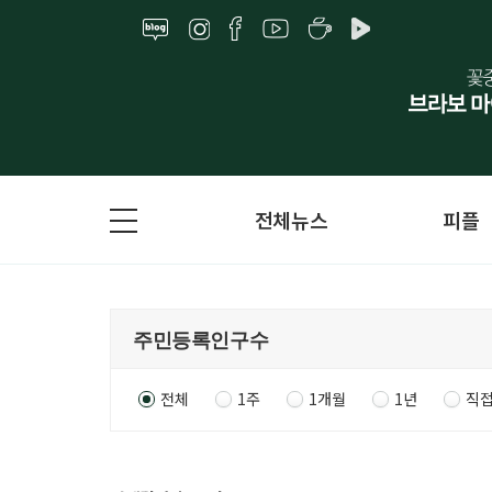
전체뉴스
피플
전체
1주
1개월
1년
직