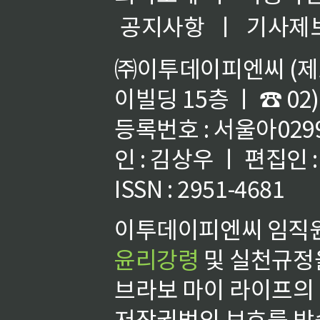
공지사항
ㅣ
기사제
㈜이투데이피엔씨 (제호
이빌딩 15층 ㅣ ☎ 02)
등록번호 : 서울아02992
인 : 김상우 ㅣ 편집인
ISSN : 2951-4681
이투데이피엔씨 임직원
윤리강령
및 실천규정을
브라보 마이 라이프의
저작권법의 보호를 받