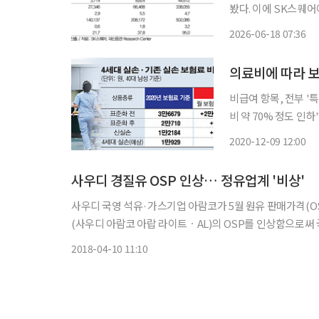
봤다. 이에 SK스퀘어
만원으로 25% 상향했다. 
2026-06-18 07:36
연구원은 "SK스퀘어
의료비에 따라 보
비급여 항목, 전부 '
비 약 70% 정도 인
"기존 상품보다 보험료
2020-12-09 12:00
시된다. 새로운 실손
사우디 경질유 OSP 인상… 정유업계 '비상'
사우디 국영 석유·가스기업 아람코가 5월 원유 판매가격(OSPㆍO
(사우디 아람코 아랍 라이트ㆍAL)의 OSP를 인상함으로써 국내 정유
권업계에 따르면 아람코는 유종별 5월 OSP를 배럴당 경질유 
2018-04-10 11:10