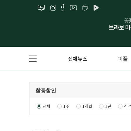
전체뉴스
피플
전체
1주
1개월
1년
직