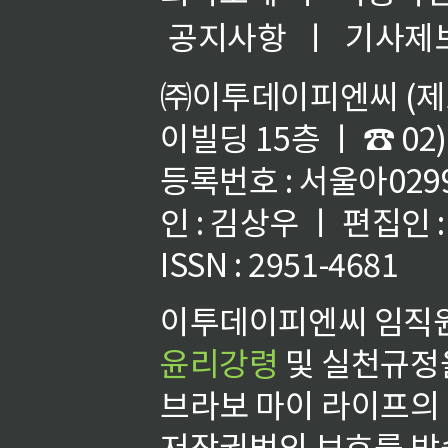
공지사항
ㅣ
기사제
㈜이투데이피엔씨 (제호
이빌딩 15층 ㅣ ☎ 02)
등록번호 : 서울아02992
인 : 김상우 ㅣ 편집인
ISSN : 2951-4681
이투데이피엔씨 임직원
윤리강령
및 실천규정을
브라보 마이 라이프의
저작권법의 보호를 받