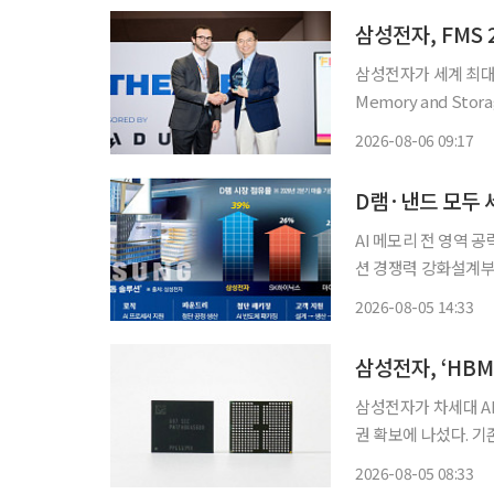
삼성전자, FMS
삼성전자가 세계 최대 메
Memory and St
모리 기술을 동시에 인정받았다. 삼성전자는 'V10 BV-낸드(
2026-08-06 09:17
'LPDDR5X-PIM
D램·낸드 모두 
AI 메모리 전 영역
션 경쟁력 강화설계부터 생산·
메모리(zHBMㆍzNA
2026-08-05 14:33
전 영역을 아우르는 
삼성전자, ‘HBM
삼성전자가 차세대 A
권 확보에 나섰다. 기
와 400단 이상 낸드플
2026-08-05 08:33
는 4~6일(현지시간