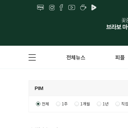
전체뉴스
피플
전체
1주
1개월
1년
직