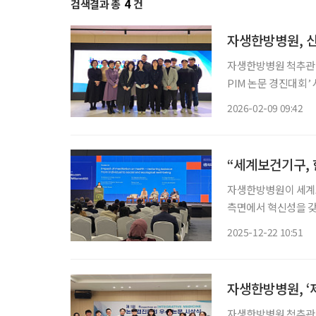
검색결과 총
4
건
자생한방병원, 
자생한방병원 척추관
PIM 논문 경진대회’ 시상식을 개최했다. PIM(Perspec
합의학에 대한 관점)
2026-02-09 09:42
국제학술지다. 하버
“세계보건기구, 
자생한방병원이 세계
측면에서 혁신성을 갖춘 선도 기관으
센터(GTMC)가 주관한 
2025-12-22 10:51
종 선정됐다고 밝혔다.
자생한방병원, ‘
자생한방병원 척추관절