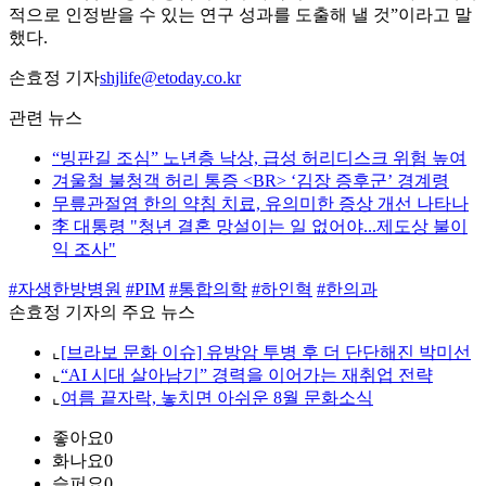
적으로 인정받을 수 있는 연구 성과를 도출해 낼 것”이라고 말
했다.
손효정 기자
shjlife@etoday.co.kr
관련 뉴스
“빙판길 조심” 노년층 낙상, 급성 허리디스크 위험 높여
겨울철 불청객 허리 통증 <BR> ‘김장 증후군’ 경계령
무릎관절염 한의 약침 치료, 유의미한 증상 개선 나타나
李 대통령 "청년 결혼 망설이는 일 없어야...제도상 불이
익 조사"
#자생한방병원
#PIM
#통합의학
#하인혁
#한의과
손효정 기자의 주요 뉴스
⌞
[브라보 문화 이슈] 유방암 투병 후 더 단단해진 박미선
⌞
“AI 시대 살아남기” 경력을 이어가는 재취업 전략
⌞
여름 끝자락, 놓치면 아쉬운 8월 문화소식
좋아요
0
화나요
0
슬퍼요
0