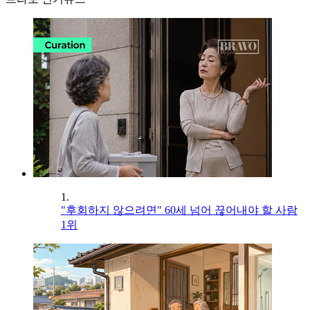
1.
"후회하지 않으려면" 60세 넘어 끊어내야 할 사람
1위