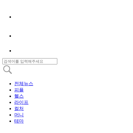
전체뉴스
피플
헬스
라이프
컬처
머니
테마