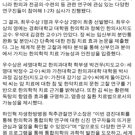
니라 한의과 전공의·수련의 등 관련 연구에 관심 있는 다양한
연구진들이 참여해 1·2차 심사가 진행됐다.
그 결과, 최우수상 1명과 우수상 2명이 최종 선발됐다. 최우수
상의 영예는 경희대학교 대학원 한의학과 정혜인 한의사(지도
교수: 우석대 김경한 교수)가 안았다. 정 씨는 임산부의 분만통
완화 및 분만시간 단축에 대한 전침 치료 효과 논문을 제출했
다. 그는 체계적 문헌 고찰과 메타 분석을 통해 산부인과 분야
에서 가지는 한의학적 치료 가능성과 안전성을 입증했다.
우수상은 세명대학교 한의과대학 학부생 박건우(지도교수: 세
명대 박정수 교수) 씨와 가천대학교 한의과대학 대학원 박사
과정 김성진(지도교수: 가천대 강기성 교수) 씨에게 돌아갔다.
박 씨는 암 치료에 대한 침 및 한약치료의 문헌 고찰 연구를 기
반으로 한의학적 치료 근거를 밝혀냈다. 또한 김 씨는 황련해
독탕의 항염증 효과를 규명하고, 염증성 질환 치료법으로서의
가능성을 제시했다.
하인혁 자생한방병원 척추관절연구소장은 “이번 경진대회를
통해 한의학과 통합의학 연구에 대한 신진 연구자들의 뜨거운
관심과 열정을 확인할 수 있었다”며 “앞으로도 다양한 연구 지
원 프로그램을 통해 통합의학의 과학적 발전을 도모하고, 세계