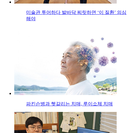
미술관 투어하다 발바닥 찌릿하면 ‘이 질환’ 의심
해야
파킨슨병과 헷갈리는 치매, 루이소체 치매