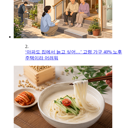
2.
‘아파도 집에서 늙고 싶어…’ 고령 가구 40% 노후
주택이라 어려워