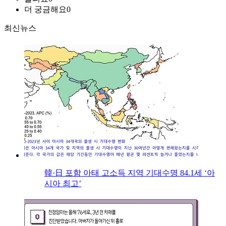
더 궁금해요
0
최신뉴스
韓·日 포함 아태 고소득 지역 기대수명 84.1세 ‘아
시아 최고’