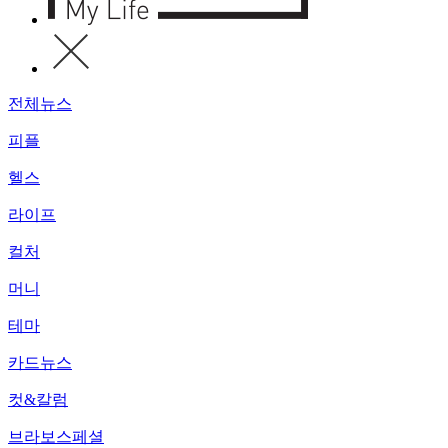
전체뉴스
피플
헬스
라이프
컬처
머니
테마
카드뉴스
컷&칼럼
브라보스페셜