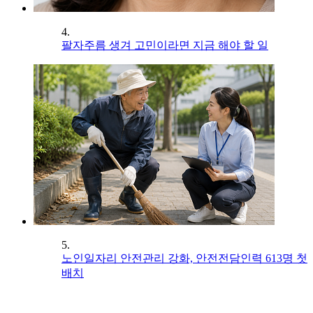
4.
팔자주름 생겨 고민이라면 지금 해야 할 일
5.
노인일자리 안전관리 강화, 안전전담인력 613명 첫
배치