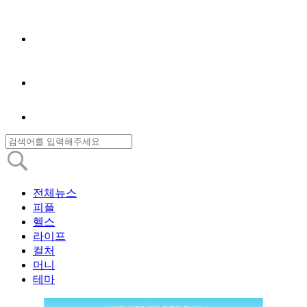
전체뉴스
피플
헬스
라이프
컬처
머니
테마