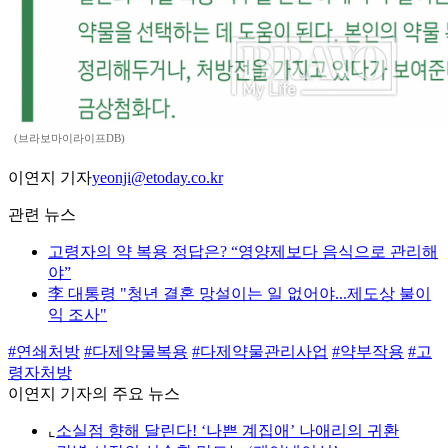
(브라보마이라이프DB)
이연지 기자
yeonji@etoday.co.kr
관련 뉴스
고령자의 약 복용 정답은? “영양제보다 음식으로 관리해
야”
李 대통령 "청년 결혼 망설이는 일 없어야...제도상 불이
익 조사"
#연쇄처방
#다제약물복용
#다제약물관리사업
#약부작용
#고
령자처방
이연지 기자의 주요 뉴스
⌞
소실점 향해 달린다! ‘나쁜 계집애’ 나애리의 귀환