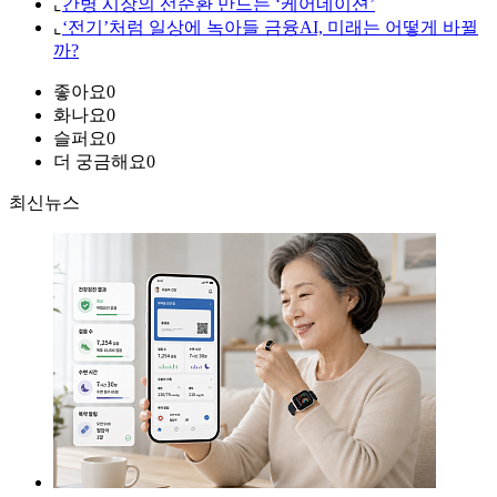
⌞
간병 시장의 선순환 만드는 ‘케어네이션’
⌞
‘전기’처럼 일상에 녹아들 금융AI, 미래는 어떻게 바뀔
까?
좋아요
0
화나요
0
슬퍼요
0
더 궁금해요
0
최신뉴스