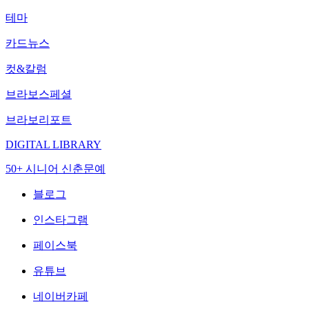
테마
카드뉴스
컷&칼럼
브라보스페셜
브라보리포트
DIGITAL LIBRARY
50+ 시니어 신춘문예
블로그
인스타그램
페이스북
유튜브
네이버카페