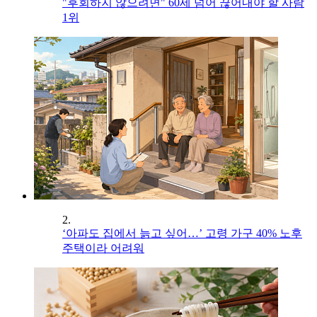
"후회하지 않으려면" 60세 넘어 끊어내야 할 사람
1위
2.
‘아파도 집에서 늙고 싶어…’ 고령 가구 40% 노후
주택이라 어려워