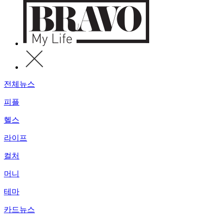
전체뉴스
피플
헬스
라이프
컬처
머니
테마
카드뉴스