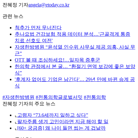
전혜정 기자
angela@etoday.co.kr
관련 뉴스
척추가 먼저 무너진다
추나요법 건강보험 적용 데이터 분석…'근골격계 통증
치료 선호도 여전'
자생한방병원 “윤석열 인수위 사무실 제공 의혹, 사실 무
근”
OTT 볼 때 조심하세요!…일자목 증후군
한의학 관점에서 본 굴… “환절기 면역 보강에 좋은 보양
식”
'후계자 없어도 기업은 남긴다'… 29년 만에 바뀐 승계 공
식
#자생한방병원
#전통의학글로벌서밋
#전통의학
전혜정 기자의 주요 뉴스
⌞
고령자 “73.6세까지 일하고 싶다”
⌞
팔자주름 생겨 고민이라면 지금 해야 할 일
⌞
[60+ 궁금증] 왜 나이 들면 씹는 게 겁날까