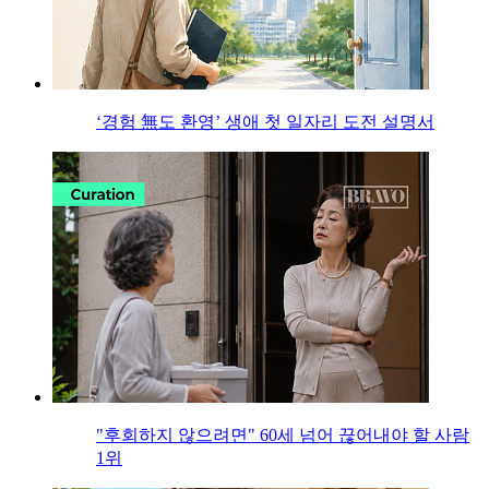
‘경험 無도 환영’ 생애 첫 일자리 도전 설명서
"후회하지 않으려면" 60세 넘어 끊어내야 할 사람
1위