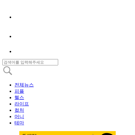
전체뉴스
피플
헬스
라이프
컬처
머니
테마