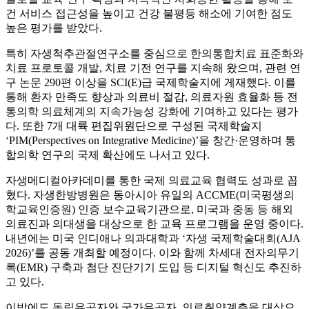
건 서비스 접근성을 높이고 건강 불평등 해소에 기여한 점도
높은 평가를 받았다.
특히 자생척추관절연구소를 중심으로 한의통합치료 표준화와
치료 프로토콜 개발, 치료 기전 연구를 지속해 왔으며, 관련 연
구 논문 290편 이상을 SCI(E)급 국제학술지에 게재했다. 이를
통해 환자 만족도 향상과 의료비 절감, 의료자원 효율화 등 전
통의학 의료체계의 지속가능성 강화에 기여하고 있다는 평가
다. 또한 7개 대륙 편집위원단으로 구성된 국제학술지
‘PIM(Perspectives on Integrative Medicine)’을 창간·운영하며 통
합의학 연구의 국제 확산에도 나서고 있다.
자생메디컬아카데미를 통한 국제 의료교육 협력도 성과로 꼽
혔다. 자생한방병원은 동아시아 유일의 ACCME(미국평생의
학교육인증원) 인증 보수교육기관으로, 미국과 중동 등 해외
의료진과 의대생을 대상으로 한 교육 프로그램을 운영 중이다.
내년에는 미국 인디애나 의과대학과 ‘자생 국제학술대회(AJA
2026)’를 공동 개최할 예정이다. 이와 함께 차세대 전자의무기
록(EMR) 구축과 첨단 진단기기 도입 등 디지털 혁신도 추진하
고 있다.
이밖에도 독립유공자와 국가유공자, 의료취약계층을 대상으