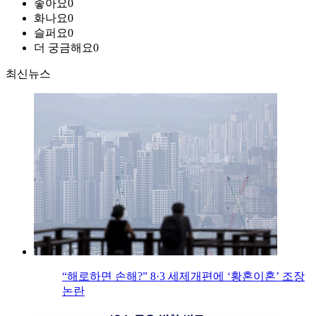
좋아요
0
화나요
0
슬퍼요
0
더 궁금해요
0
최신뉴스
“해로하면 손해?” 8·3 세제개편에 ‘황혼이혼’ 조장
논란