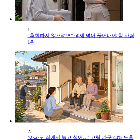
1.
"후회하지 않으려면" 60세 넘어 끊어내야 할 사람
1위
2.
‘아파도 집에서 늙고 싶어…’ 고령 가구 40% 노후