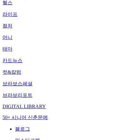
헬스
라이프
컬처
머니
테마
카드뉴스
컷&칼럼
브라보스페셜
브라보리포트
DIGITAL LIBRARY
50+ 시니어 신춘문예
블로그