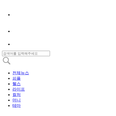
전체뉴스
피플
헬스
라이프
컬처
머니
테마