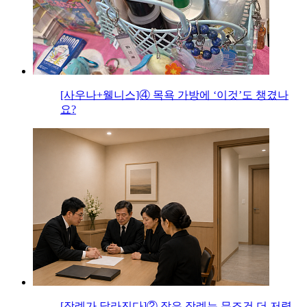
[사우나+웰니스]④ 목욕 가방에 ‘이것’도 챙겼나
요?
[장례가 달라진다]② 작은 장례는 무조건 더 저렴