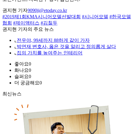
권지현 기자
9090ji@etoday.co.kr
#2019제1회KMA시니어모델선발대회
#시니어모델
#한국모델
협회
#제이액터스
#김칠두
권지현 기자의 주요 뉴스
⌞
전우야, 99세까지 88하게 같이 가자
⌞
박연재 변호사, 옳은 것을 알리고 정의롭게 살다
⌞
집의 가치를 높여주는 인테리어
좋아요
0
화나요
0
슬퍼요
0
더 궁금해요
0
최신뉴스