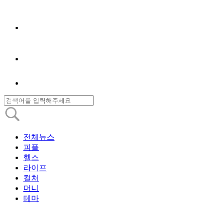
전체뉴스
피플
헬스
라이프
컬처
머니
테마