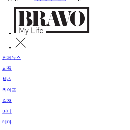
전체뉴스
피플
헬스
라이프
컬처
머니
테마