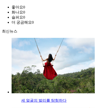
좋아요
0
화나요
0
슬퍼요
0
더 궁금해요
0
최신뉴스
세 얼굴의 발리를 탐험하다