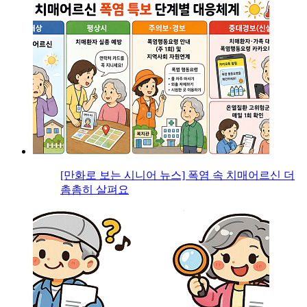
[만화로 보는 시니어 뉴스] 폭염 속 치매어르신 더
촘촘히 살펴요