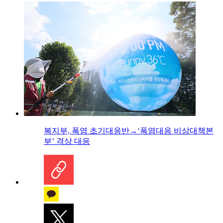
복지부, 폭염 초기대응반→‘폭염대응 비상대책본
부’ 격상 대응