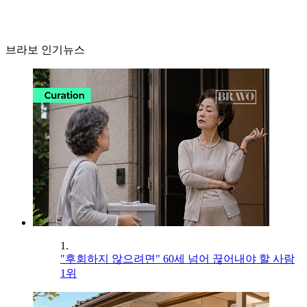
브라보 인기뉴스
1.
"후회하지 않으려면" 60세 넘어 끊어내야 할 사람
1위