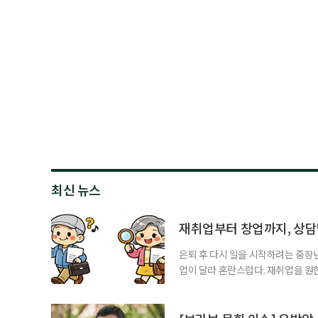
최신 뉴스
재취업부터 창업까지, 상
은퇴 후 다시 일을 시작하려는 중장
업이 달라 혼란스럽다. 재취업을 
여성새로일하기센터, 사회참여와 소
자신의 상황에 맞는 지원기관을 알고
준비부터 구직 수당까지 고용노동부