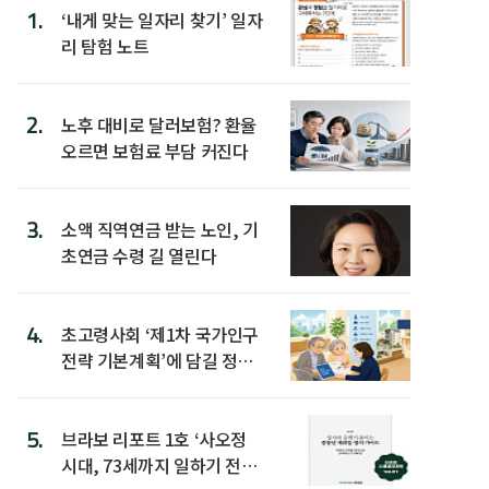
1.
‘내게 맞는 일자리 찾기’ 일자
리 탐험 노트
2.
노후 대비로 달러보험? 환율
오르면 보험료 부담 커진다
3.
소액 직역연금 받는 노인, 기
초연금 수령 길 열린다
4.
초고령사회 ‘제1차 국가인구
전략 기본계획’에 담길 정책
은
5.
브라보 리포트 1호 ‘사오정
시대, 73세까지 일하기 전략’