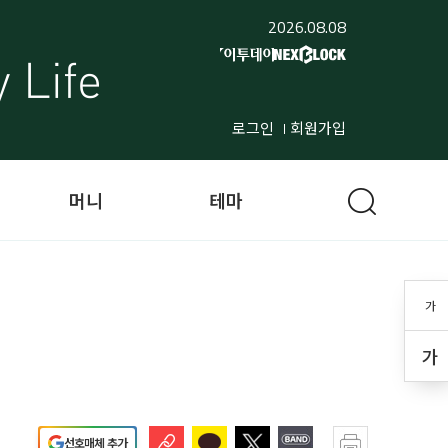
2026.08.08
로그인
회원가입
머니
테마
가
가
선호매체 추가