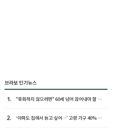
브라보 인기뉴스
1.
"후회하지 않으려면" 60세 넘어 끊어내야 할 사
람 1위
2.
‘아파도 집에서 늙고 싶어…’ 고령 가구 40% 노
후 주택이라 어...