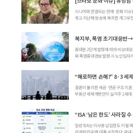
[브라보 문화 이슈] 유방암
업 지원 계획을 세
시니어와 연결되는 연예·문화 이슈를
겪고 지난해 방송에 복귀한 개그우먼
나 최근 개그맨 김영철의 유튜브 채
길을 끌었다. 투병 이후에도 자신의 
까. 오랜 방송 생활 뒤 전해진 투병
복지부, 폭염 초기대응반→
중대본 2단계 발령에 따라 비상대응기
화 폭염중대경보 발령 시 노인일자
초기대응반을 ‘폭염대응 비상대책본부
긴급회의를 열고 폭염대응 비상대책
책본부(중대본) 2단계(심각)가 발
“해로하면 손해?” 8·3 세
운영
결혼이 불리한 세금·연금 구조 이혼 
부동산 세제개편안이 실거주 1세대 1
고령 부부에게는 혼인을 유지하는 
세는 개인별로 부과하지만, 1세대 
부가 각자 집 한 채씩을 보유하면 한
“ISA ‘남은 한도’ 사라질 
일반 ISA는 미사용 납입한도 이월 
리계좌(ISA)를 대폭 손질한다. 국