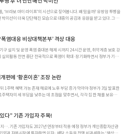
 투병 후 더 단단해진 박미선
, ‘브라보 마이 라이프’의 시선으로 짚어봅니다. 왜 떴을까? 유방암 투병을
 박미선이 더욱 단단해진 모습으로 대중의 공감과 응원을 받고 있다. 그러
널에 출연한 그는 방송 활동을 그만하라는 악성 댓글을 받았다고 고백해 눈
삶을 이어가고 있는 박미선은 왜 이전보다 더 큰 관심과 사랑을 받고 있을
 소식 박미선은 재치 있는 말솜씨와 공감 능력으로
‘폭염대응 비상대책본부’ 격상 대응
구 설치 및 운영 폭염 중대본 해제 시까지 24시간 운영, 취약계층 보호 강
리 실외활동 전면 중단 전국적으로 폭염이 확대·장기화하면서 정부가 기존
’로 격상했다. 7일 보건복지부에 따르면 정은경 장관 주재로 폭염 대응
본부를 구성·운영하기로 했다. 이번 조치는 지난 2일 폭염 중앙재난안전대
령된 이후에도 폭염이 전국적으로 확대되고 장기화한 데 따른 것이다. 기존에
제개편에 ‘황혼이혼’ 조장 논란
뒤 1주택 혜택 가능 존재 해로에 노후 부담 증가 막아야 정부가 3일 발표한
주택자의 세 부담을 낮추는 데 초점을 맞추면서, 각각 집 한 채를 보유한
것보다 이혼이 경제적으로 유리해질 수 있다는 분석이 나온다. 종합부동산
1주택 공제와 세액공제 적용 여부는 부부를 하나의 세대로 묶어 판단한다. 부
 세대가 두 채를 가진 것으로 보지만, 실제 이혼해 주거와 생계를 분
수 있다” 기존 가입자 주목!
폐지…. 기존 가입자도 2027년 연장부터 적용 예정 정부가 개인종합자산관
내 기업과 자본시장에 투자하면 이자· 배당 소득을 전액 비과세하는 ‘생산적