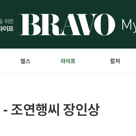
헬스
라이프
컬처
 - 조연행씨 장인상