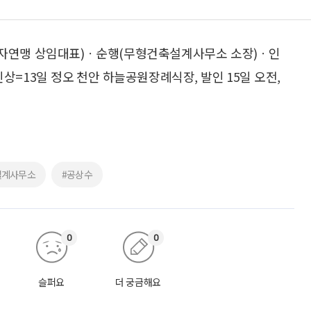
비자연맹 상임대표)ㆍ순행(무형건축설계사무소 소장)ㆍ인
상=13일 정오 천안 하늘공원장례식장, 발인 15일 오전,
설계사무소
#공상수
0
0
슬퍼요
더 궁금해요