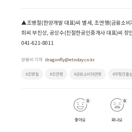
▲조병철(한양개발 대표)씨 별세, 조연행(금융소
희씨 부친상, 공상수(친절한공인중개사 대표)씨 장인
041-621-8011
양용비 기자
dragonfly@etoday.co.kr
#조병철
#조연행
#금융소비자연맹
#무형건출
0
0
좋아요
화나요