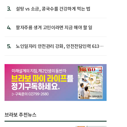
3.
설탕 vs 소금, 콩국수를 건강하게 먹는 법
4.
팔자주름 생겨 고민이라면 지금 해야 할 일
5.
노인일자리 안전관리 강화, 안전전담인력 613명
첫 배치
브라보 추천뉴스