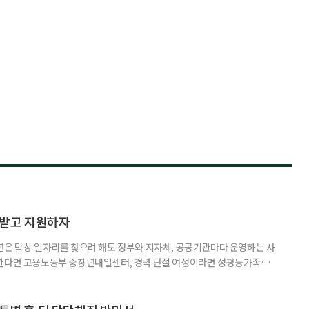
담받고 지원하자
년은 막상 일자리를 찾으려 해도 정부와 지자체, 공공기관마다 운영하는 사
원한다면 고용노동부 중장년내일센터, 경력 단절 여성이라면 성평등가족부
득을 함께 원한다면 보건복지부 노인일자리사업이 출발점이 될 수 있다.
 활용하는 것만으로도 새로운 일을 시작하는 문턱이 훨씬 낮아진다. 취업
 국민취업지원제도 구직활동이 쉽지 않은 사람을 위한 제도다. 개인별 취