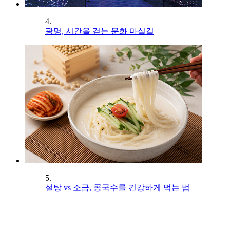
4.
광명, 시간을 걷는 문화 마실길
5.
설탕 vs 소금, 콩국수를 건강하게 먹는 법