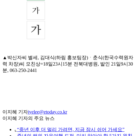
▲박신자씨 별세, 김대식(하림 홍보팀장)ㆍ춘식(한국수력원자
력 차장)씨 모친상=18일23시15분 전북대병원, 발인 21일9시30
분, 063-250-2441
이지혜 기자
jyelee@etoday.co.kr
이지혜 기자의 주요 뉴스
⌞
“중년 이후 더 멀리 가려면, 지금 잠시 쉬어 가세요”
⌞
중년의 해외 자유여행 도전, 미리 알아야 할 5가지 원칙