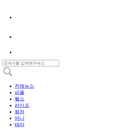
전체뉴스
피플
헬스
라이프
컬처
머니
테마