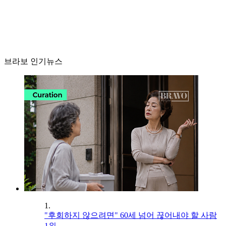
브라보 인기뉴스
1.
"후회하지 않으려면" 60세 넘어 끊어내야 할 사람
1위