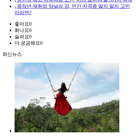
⌞
중장년 재취업 양날의 검, 민간 자격증 딸지 말지 고민
이라면?
좋아요
0
화나요
0
슬퍼요
0
더 궁금해요
0
최신뉴스