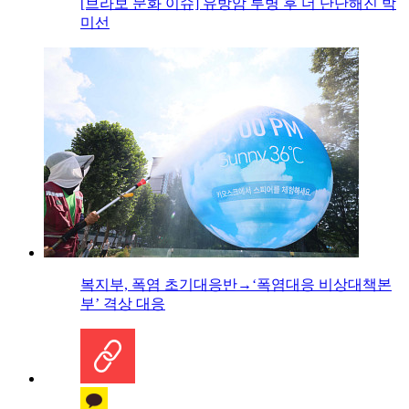
[브라보 문화 이슈] 유방암 투병 후 더 단단해진 박
미선
복지부, 폭염 초기대응반→‘폭염대응 비상대책본
부’ 격상 대응