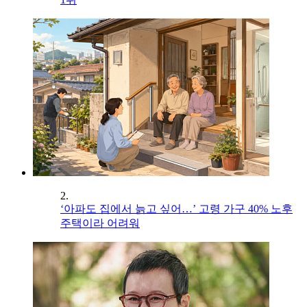
2.
‘아파도 집에서 늙고 싶어…’ 고령 가구 40% 노후
주택이라 어려워