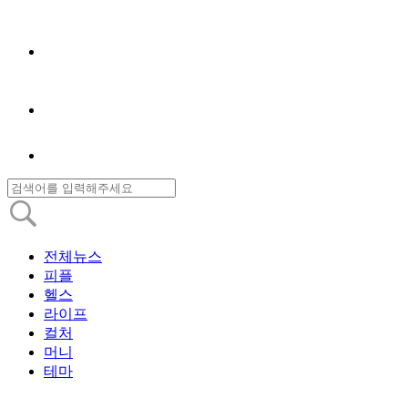
전체뉴스
피플
헬스
라이프
컬처
머니
테마