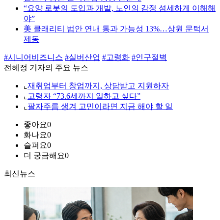
“요양 로봇의 도입과 개발, 노인의 감정 섬세하게 이해해
야”
美 클래리티 법안 연내 통과 가능성 13%…상원 문턱서
제동
#시니어비즈니스
#실버산업
#고령화
#인구절벽
전혜정 기자의 주요 뉴스
⌞
재취업부터 창업까지, 상담받고 지원하자
⌞
고령자 “73.6세까지 일하고 싶다”
⌞
팔자주름 생겨 고민이라면 지금 해야 할 일
좋아요
0
화나요
0
슬퍼요
0
더 궁금해요
0
최신뉴스