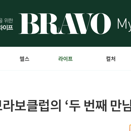
헬스
라이프
컬처
라보클럽의 ‘두 번째 만남