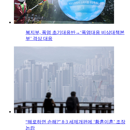
복지부, 폭염 초기대응반→‘폭염대응 비상대책본
부’ 격상 대응
“해로하면 손해?” 8·3 세제개편에 ‘황혼이혼’ 조장
논란