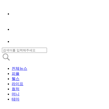
전체뉴스
피플
헬스
라이프
컬처
머니
테마