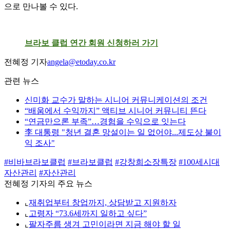
으로 만나볼 수 있다.
브라보 클럽 연간 회원 신청하러 가기
전혜정 기자
angela@etoday.co.kr
관련 뉴스
신미화 교수가 말하는 시니어 커뮤니케이션의 조건
“배움에서 수익까지” 액티브 시니어 커뮤니티 뜬다
“연금만으론 부족”…경험을 수익으로 잇는다
李 대통령 "청년 결혼 망설이는 일 없어야...제도상 불이
익 조사"
#비바브라보클럽
#브라보클럽
#강창희소장특장
#100세시대
자산관리
#자산관리
전혜정 기자의 주요 뉴스
⌞
재취업부터 창업까지, 상담받고 지원하자
⌞
고령자 “73.6세까지 일하고 싶다”
⌞
팔자주름 생겨 고민이라면 지금 해야 할 일