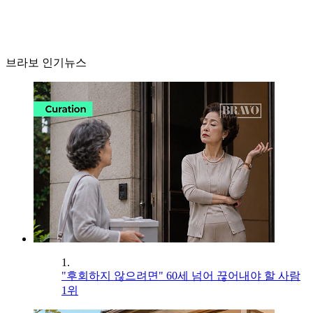
브라보 인기뉴스
1.
"후회하지 않으려면" 60세 넘어 끊어내야 할 사람
1위