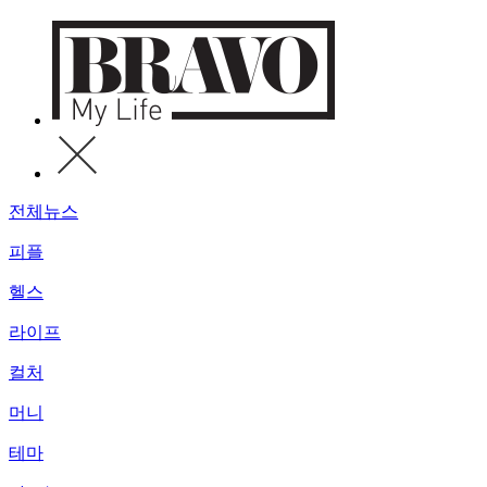
전체뉴스
피플
헬스
라이프
컬처
머니
테마