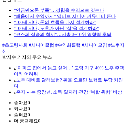
“연금만으론 부족”…경험을 수익으로 잇는다
“배움에서 수익까지” 액티브 시니어 커뮤니티 뜬다
“100세 시대, 돈의 흐름을 다시 설계하라”
"100세 시대, 노후가 아닌 ‘삶’을 설계하라"
"코스피 상승의 착시"…시총 3~10위 영향력 후퇴
#초고령사회
#시니어클럽
#수익화클럽
#시니어모임
#노후자
산
박지수 기자의 주요 뉴스
⌞
‘아파도 집에서 늙고 싶어…’ 고령 가구 40% 노후 주택
이라 어려워
⌞
노후 대비로 달러보험? 환율 오르면 보험료 부담 커진
다
⌞
혼자 사는 중장년, 소득·일자리·건강 ‘복합 위험’ 비상
좋아요
0
화나요
0
슬퍼요
0
더 궁금해요
0