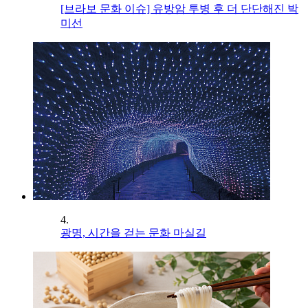
[브라보 문화 이슈] 유방암 투병 후 더 단단해진 박
미선
4.
광명, 시간을 걷는 문화 마실길