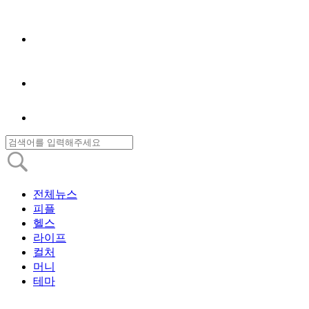
전체뉴스
피플
헬스
라이프
컬처
머니
테마