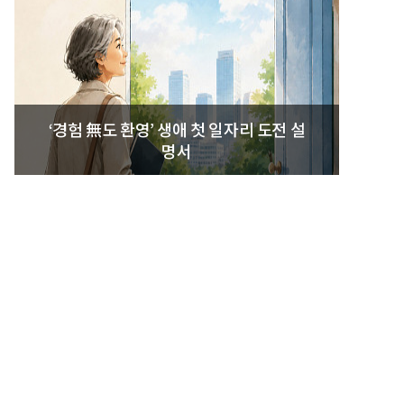
‘경험 無도 환영’ 생애 첫 일자리 도전 설
명서