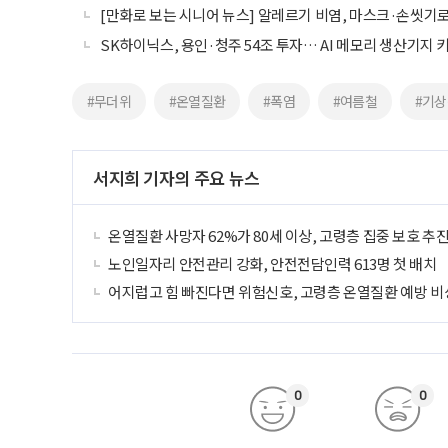
[만화로 보는 시니어 뉴스] 알레르기 비염, 마스크·손씻기
SK하이닉스, 용인·청주 54조 투자… AI 메모리 생산기지 
#무더위
#온열질환
#폭염
#여름철
#기상
서지희 기자의 주요 뉴스
온열질환 사망자 62%가 80세 이상, 고령층 집중 보호 추
노인일자리 안전관리 강화, 안전전담인력 613명 첫 배치
어지럽고 힘 빠진다면 위험신호, 고령층 온열질환 예방 비
0
0