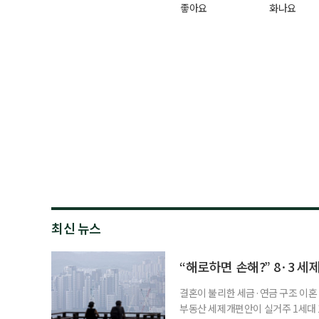
좋아요
화나요
최신 뉴스
“해로하면 손해?” 8·3 세
결혼이 불리한 세금·연금 구조 이혼 
부동산 세제개편안이 실거주 1세대 1