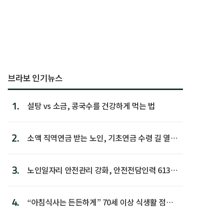
브라보 인기뉴스
1.
설탕 vs 소금, 콩국수를 건강하게 먹는 법
2.
소액 직역연금 받는 노인, 기초연금 수령 길 열린
다
3.
노인일자리 안전관리 강화, 안전전담인력 613명
첫 배치
4.
“아침식사는 든든하게” 70세 이상 식생활 점수
가장 높아