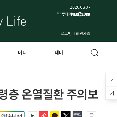
2026.08.07
로그인
회원가입
머니
테마
가
고령층 온열질환 주의보
가
선호매체 추가