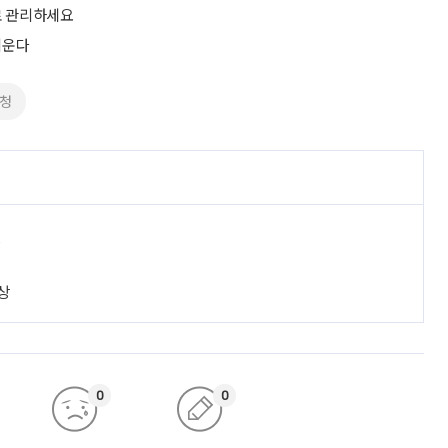
로 관리하세요
키운다
청
진
상
0
0