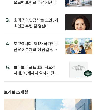
오르면 보험료 부담 커진다
3.
소액 직역연금 받는 노인, 기
초연금 수령 길 열린다
4.
초고령사회 ‘제1차 국가인구
전략 기본계획’에 담길 정책
은
5.
브라보 리포트 1호 ‘사오정
시대, 73세까지 일하기 전략’
발간
브라보 스페셜