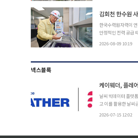
김회천 한수원 사
한국수력원자력이 연
안정적인 전력 공급 태세를 긴급 점검했다. 
을 최우선으로 보호하
2026-08-09 10:19
죄고 있다.
넥스블록
케이웨더, 플레어
날씨 빅데이터 플랫폼
고 이를 활용한 날씨금융 시장 개발에 나선
을 공동 개발하기 위한
2026-07-15 12:02
과 강수량 등 기상데