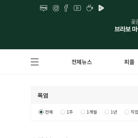
전체뉴스
피플
전체
1주
1개월
1년
직