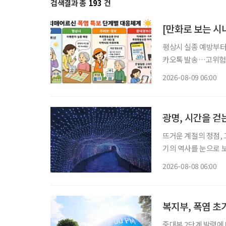
검색결과 총
193
건
[만화로 보는 시
평상시 실종 예방부터
카오톡 발송…고위험군 매일 확인 폭염이 심해지면서 치
됩니다. 평상시에는 
2026-08-09 06:00
니다. 특히 새롭게 
광명, 시간을 걷
뜨거운 계절의 정점, 
기의 역사를 눈으로 보
광명시다. 요즘 여가 활동이나 휴식의 트렌드가 세대별로 달라졌다. 그저 어딘가로 떠난다는
2026-08-08 06:00
식의 여행보다는 자신
복지부, 폭염 
중대본 2단계 발령에 