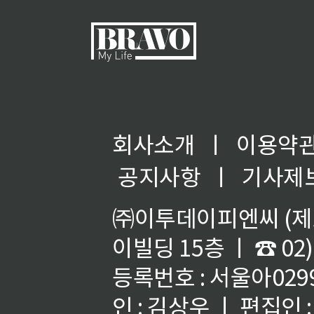
회사소개
ㅣ
이용약
공지사항
ㅣ
기사제
㈜이투데이피엔씨 (제호
이빌딩 15층 ㅣ ☎ 02)
등록번호 : 서울아02992
인 : 김상우 ㅣ 편집인