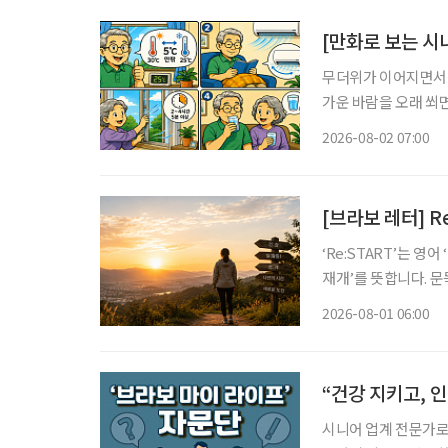
[만화로 보는 시
무더위가 이어지면서 
가운 바람을 오래 쐬면
니다. 특히 시니어는 
2026-08-02 07:00
이 중요
[브라보 레터] Re
‘Re:START’는 영
재개’를 뜻합니다. 문
다. 보통 새해 계획은 1월에 많이 세우죠. 하지만 삶을 다시 정렬하기 좋은 시기가 언제일까 고
2026-08-01 06:00
민해보니, 한 해의 중
“건강 지키고, 
시니어 업계 전문가로 