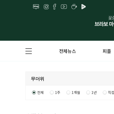
전체뉴스
피플
전체
1주
1개월
1년
직