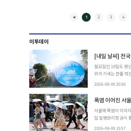
1
2
3
4
이투데이
[내일 날씨] 전
월요일인 10일도 평
위의 기세는 한풀 꺾인 모양새다. 9일 기상청에 따르면 내일 아
고기온은 27∼34도로
2026-08-09 20:36
겠다. 전국 대부분 
◀
폭염 이어진 서울
서울에 폭염이 이어지는
일 질병관리청 공식 
운데 2명이 사망했다. 서울에서 온열질환 사망자가 나온 것은 6월 29일 1명이 숨진 이후 39
2026-08-09 15:57