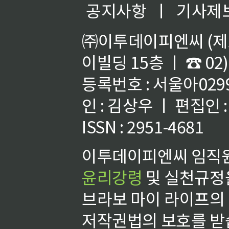
공지사항
ㅣ
기사제
㈜이투데이피엔씨 (제호
이빌딩 15층 ㅣ ☎ 02)
등록번호 : 서울아02992
인 : 김상우 ㅣ 편집인
ISSN : 2951-4681
이투데이피엔씨 임직원
윤리강령
및 실천규정을
브라보 마이 라이프의
저작권법의 보호를 받