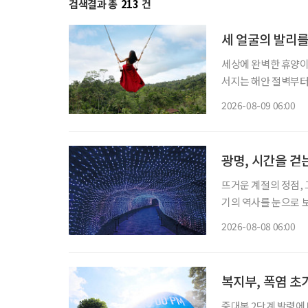
검색결과 총
213
건
세 얼굴의 발리
세상에 완벽한 휴양이 
서지는 해안 절벽부터
틀대는 우붓의 정글까
2026-08-09 06:00
무더위와 장마로 지쳐가
광명, 시간을 걷
뜨거운 계절의 정점, 
기의 역사를 눈으로 보
광명시다. 요즘 여가 활동이나 휴식의 트렌드가 세대별로 달라졌다. 그저 어딘가로 떠난다는
2026-08-08 06:00
식의 여행보다는 자신
복지부, 폭염 
중대본 2단계 발령에 