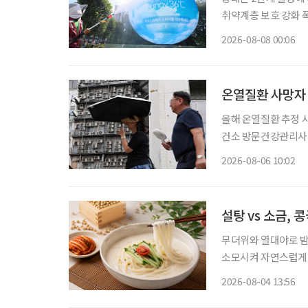
취약계층 보호 강화 폭염
이 확대·장기화하면서 
2026-08-08 00:06
보건복지부에 따르면 
온열질환 사망자 
올해 온열질환 추정 사
건소 방문건강관리사업 통해 폭염 
자 절반 이상이 80
2026-08-06 10:02
설탕 vs 소금,
무더위와 열대야로 밤
소모시켜 자연스럽게 보양식을 찾게 만든다.
르지만, 시원하고 고소
2026-08-04 13:56
단순히 더위를 식히는