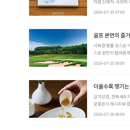
처럼 신체적·사회적 
집중된다. 독일과 일본, 한국은 고령층을 주요 기후위기 취약계층으로 보고 시설 개선과 안부
2026-07-25 07:00
골프 본연의 즐
서북권 명품 코스로 
스로 완전히 탈바꿈하고 골프
나 자신만의 ‘인생 코
2026-07-25 06:00
운 풍경 때문일 수도 
더울수록 챙기는
갈치강정, 전복새우지짐 2026년 3월부터 45년 만에 새 단장을 마치고 재개관한
궁중음식 레시피와 함께 합니다. 기온이 오를수록 시니어의
다. 더위에 지친 몸은
2026-07-20 06:00
다. 이럴 때는 영양은