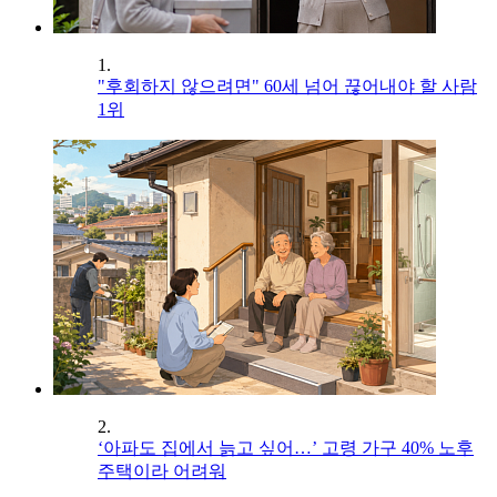
1.
"후회하지 않으려면" 60세 넘어 끊어내야 할 사람
1위
2.
‘아파도 집에서 늙고 싶어…’ 고령 가구 40% 노후
주택이라 어려워