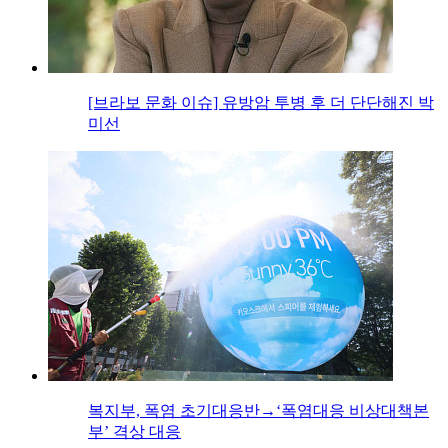
[브라보 문화 이슈] 유방암 투병 후 더 단단해진 박
미선
복지부, 폭염 초기대응반→‘폭염대응 비상대책본
부’ 격상 대응