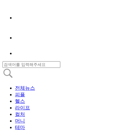
전체뉴스
피플
헬스
라이프
컬처
머니
테마