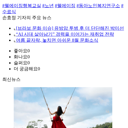
#웰에이징행복교실
#노년
#웰에이징
#동아노인복지연구소
#
수료식
손효정 기자의 주요 뉴스
⌞
[브라보 문화 이슈] 유방암 투병 후 더 단단해진 박미선
⌞
“AI 시대 살아남기” 경력을 이어가는 재취업 전략
⌞
여름 끝자락, 놓치면 아쉬운 8월 문화소식
좋아요
0
화나요
0
슬퍼요
0
더 궁금해요
0
최신뉴스