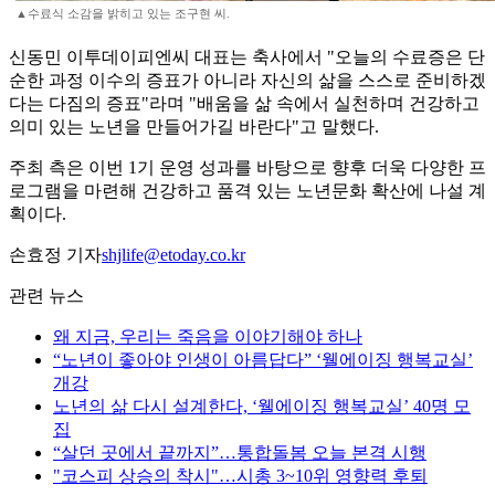
▲수료식 소감을 밝히고 있는 조구현 씨.
신동민 이투데이피엔씨 대표는 축사에서 "오늘의 수료증은 단
순한 과정 이수의 증표가 아니라 자신의 삶을 스스로 준비하겠
다는 다짐의 증표"라며 "배움을 삶 속에서 실천하며 건강하고
의미 있는 노년을 만들어가길 바란다"고 말했다.
주최 측은 이번 1기 운영 성과를 바탕으로 향후 더욱 다양한 프
로그램을 마련해 건강하고 품격 있는 노년문화 확산에 나설 계
획이다.
손효정 기자
shjlife@etoday.co.kr
관련 뉴스
왜 지금, 우리는 죽음을 이야기해야 하나
“노년이 좋아야 인생이 아름답다” ‘웰에이징 행복교실’
개강
노년의 삶 다시 설계한다, ‘웰에이징 행복교실’ 40명 모
집
“살던 곳에서 끝까지”…통합돌봄 오늘 본격 시행
"코스피 상승의 착시"…시총 3~10위 영향력 후퇴