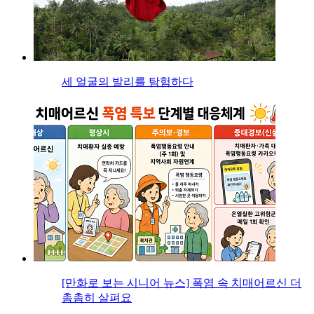
세 얼굴의 발리를 탐험하다
[만화로 보는 시니어 뉴스] 폭염 속 치매어르신 더
촘촘히 살펴요