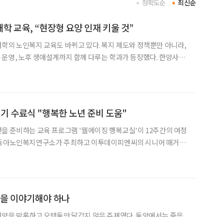
정확도순
최신순
학 교육, “현장형 요양 인재 키울 것”
학의 노인복지 교육도 바뀌고 있다. 복지 제도와 정책뿐만 아니라,
운영, 노후 생애설계까지 함께 다루는 학과가 등장했다. 한양사이
양학과를 신설하고 첫 학기 운영을 마쳤다. 김신영 한양사이
 학과장은 “사이버대학 중에서도 고령화와 노인 문제를 전문
기 수료식 "행복한 노년 준비 도움"
을 준비하는 교육 프로그램 '웰에이징 행복교실'이 12주간의 여정
후원한 ‘웰에이징 행복교실’은 4일 서울 강남구 이투데이빌딩에서 제
수료식을 가졌다. 지난 3월 개강한 행복교실은 ‘노년이 좋아야 인생이
음을 이야기해야 하나
서양을 막론하고 오랫동안 달갑지 않은 주제였다. 동양에서는 죽음