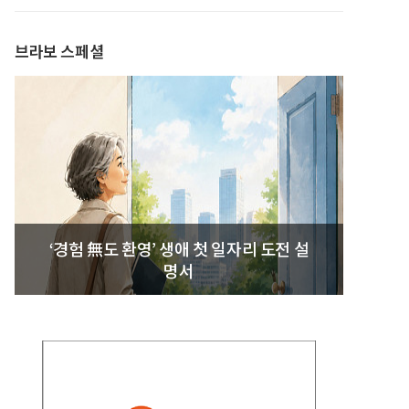
발간
브라보 스페셜
‘경험 無도 환영’ 생애 첫 일자리 도전 설
명서