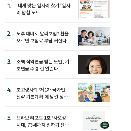
1.
‘내게 맞는 일자리 찾기’ 일자
리 탐험 노트
2.
노후 대비로 달러보험? 환율
오르면 보험료 부담 커진다
3.
소액 직역연금 받는 노인, 기
초연금 수령 길 열린다
4.
초고령사회 ‘제1차 국가인구
전략 기본계획’에 담길 정책
은
5.
브라보 리포트 1호 ‘사오정
시대, 73세까지 일하기 전략’