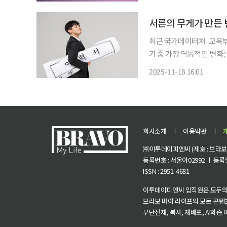
고 있다. hy는 국내
서른의 무게가 만든 
최근 국가데이터처·교육부를
기 중 가장 역동적인 변화를
확실성이 겹치면서 30대는
2025-11-18 16:01
결과 이들은 '스펙 투자'
회사소개
ㅣ
이용약관
ㅣ
㈜이투데이피엔씨 (제호 : 브라보 마
등록번호 : 서울아02992 ㅣ 등록일자
ISSN : 2951-4681
이투데이피엔씨 임직원은 모두의
브라보 마이 라이프의 모든 콘텐
무단전재, 복사, 재배포, AI학습