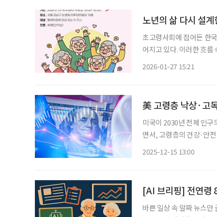
노년의 삶 다시 설계한
초고령사회에 접어든 한국
어지고 있다. 이러한 흐름
행복교실’이 문을 연다. 웰에이징 행복교실은 오는 3월 19일부터 6월 4일까지 매주 목요일 오
2026-01-27 15:21
후 3시부터 4시 30분까
美 고령층 낙상·고
미국이 2030년 전체 인구
면서, 고령층의 건강·안전·
심 대안으로 부상하고 있다는 분석이 나왔다. 대한무
2025-12-15 13:00
‘미국 고령화 사회 도래와
[AI 브리핑] 전연령
바쁜 일상 속 알짜 뉴스만