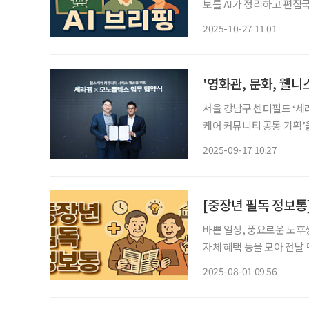
보를 AI가 정리하고 편집국 기자가 검수해 
요”… 건강 키워드 ‘저속노
2025-10-27 11:01
서 응답자의 절반 이상(50
'영화관, 문화, 웰니
서울 강남구 센터필드 ‘세
케어 커뮤니티 공동 기획’
건강을 동시에 누릴 수 있는 복합 플
2025-09-17 10:27
시니어 세대가 일상 속에서
[중장년 필독 정보통
바쁜 일상, 풍요로운 노후
자체 혜택 등을 모아 전달 드립니다. 넥스트 아카데미 1기 모집 서
경험과 전문성을 사회적 
2025-08-01 09:56