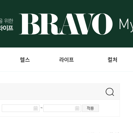
헬스
라이프
컬처
~
적용