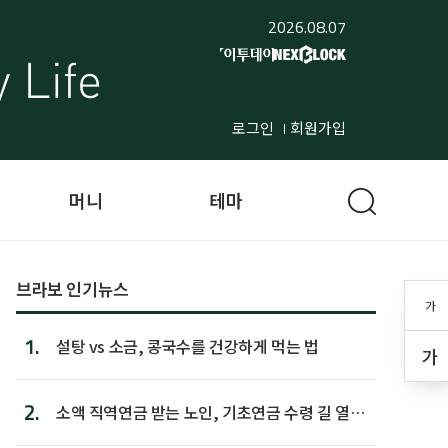
2026.08.07
로그인
회원가입
머니
테마
브라보 인기뉴스
가
1.
설탕 vs 소금, 콩국수를 건강하게 먹는 법
가
2.
소액 직역연금 받는 노인, 기초연금 수령 길 열린
다