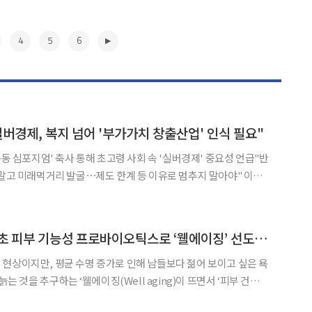
4
5
6
실버경제, 복지 넘어 '부가가치 창출산업' 인식 필요"
공동 심포지엄' 축사 통해 초고령 사회 속 '실버경제' 중요성 언급"반
말고 미래먹거리 발굴⋯제도 한계 등 이유로 멈추지 말아야" 이창
"초고령사회 진입 속 속 웰에이징과 웰다잉 등 실버경제(Silver
주를 넘어 혁신과 기술을 통해 부가가치를 창출할
▶
hy ‘엠프로’, 국내 최초 피부 기능성 프로바이오틱스로 ‘웰에이징’ 선도[연말 히든템]
현상이지만, 평균 수명 증가로 인해 남들보다 젊어 보이고 싶은 욕
늙는 것을 추구하는 ‘웰에이징(Well aging)이 뜨면서 ‘피부 건
 있다. 프로바이오틱스는 최근 피부 건강의 새로운 대안으로 부상하