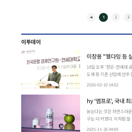
1
2
3
이투데이
이창용 "웰다잉 등 
10일 오후 '한은-연세대 
도체 등 기존 산업에 안주 
용 한국은행 총재는 10일 
2026-02-10 14:02
economy)는 복지 범
◀
늙는다는 것은 자연스러운 
구는 더 커졌다. 이처럼 잘 
강’이 그 척도로 여겨지고
2025-11-26 04:00