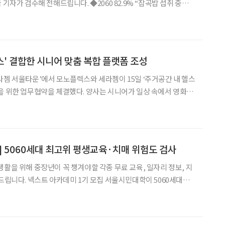
전해드립니다. ◆2060 82.9% “잡곡밥 섭취 중
화’ 1위 쿠첸이 20~60대 소비자 656명을 대상으로 실시한 조사에
.5%)이 건강 관리의 핵심으로 ‘식습
스' 결합한 시니어 맞춤 복합 플랫폼 조성
라젬 서울타운’에서 모노플렉스와 세라젬이 15일 ‘주거공간 내 헬스
을 위한 업무협약을 체결했다. 양사는 시니어가 일상 속에서 영화와
랫폼을 조성하는 데 뜻을 모았다. 양사는 이번 협약을 통해
 영화와 건강을 동시에 누릴 수 있는 복합 공간
] 5060세대 최고위 평생교육·치매 위험도 검사
생활을 위해 중장년이 꼭 챙겨야할 각종 무료 교육, 일자리 정보, 지
울시민대학이 5060세대의
가치로 확장하는 새로운 최고위 평생교육과정 ‘넥스트 아카데미’를
개설하고 1기 참여자를 모집한다. 넥스트 아카데미는 대학의 최