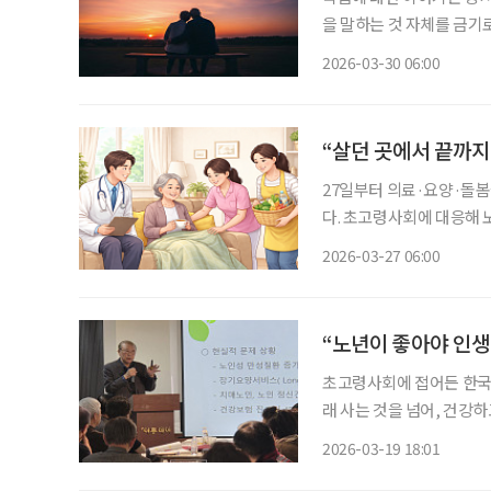
을 말하는 것 자체를 금기
엿볼 수 있다. 서양이 상
2026-03-30 06:00
였다. 하지만 최근 ‘죽음’
“살던 곳에서 끝까지
27일부터 의료·요양·돌봄
다. 초고령사회에 대응해 
봄 체계가 첫발을 뗀 것이다. 이번 통합돌봄은 병원 치료, 장기요양, 일상생활 지원이 
2026-03-27 06:00
로 운영되던 기존 방식에서
“노년이 좋아야 인생
초고령사회에 접어든 한국 
래 사는 것을 넘어, 건강
러한 변화 속에서 노년의 
2026-03-19 18:01
발을 내디뎠