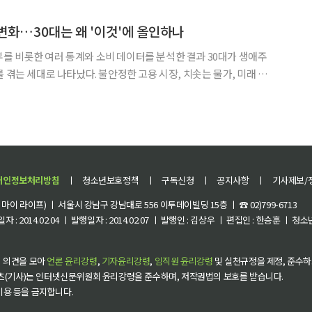
 최초 피부 기능성 프로바이오틱스 ‘HY7714’를 선
변화…30대는 왜 '이것'에 올인하나
 비롯한 여러 통계와 소비 데이터를 분석한 결과 30대가 생애주
 겪는 세대로 나타났다. 불안정한 고용 시장, 치솟는 물가, 미래 불
 취업·관계·노후·건강이라는 네 가지 불안을 동시에 떠안았다. 그
·'재테크 몰입'·'결혼의 효율화'라는 생존 전략을 선택했고
개인정보처리방침
ㅣ
청소년보호정책
ㅣ
구독신청
ㅣ
공지사항
ㅣ
기사제보/
이 라이프) ㅣ 서울시 강남구 강남대로 556 이투데이빌딩 15층 ㅣ ☎ 02)799-6713
 : 2014.02.04 ㅣ 발행일자 : 2014.02.07 ㅣ 발행인 : 김상우 ㅣ 편집인 : 한승훈 ㅣ
 의견을 모아
언론 윤리강령
,
기자윤리강령
,
임직원 윤리강령
및 실천규정을 제정, 준수하
츠(기사)는 인터넷신문위원회 윤리강령을 준수하며, 저작권법의 보호를 받습니다.
 이용 등을 금지합니다.