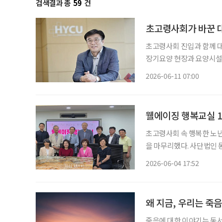
검색결과 총
59
건
초고령사회가 바꾼 대
초고령사회 진입과 함께 대
장기요양 현장과 요양시설 
버대학교는 올해 3월 노인복지요
2026-06-11 07:00
버대학교 노인복지요양학과
웰에이징 행복교실 1
초고령사회 속 행복한 노년
을 마무리했다. 사단법인 동아노인복지연구소가 주최하고 이투데이피엔씨의 시니어 매거진
‘브라보 마이 라이프’가 
2026-06-04 17:52
1기 
왜 지금, 우리는 죽
죽음에 대한 이야기는 동