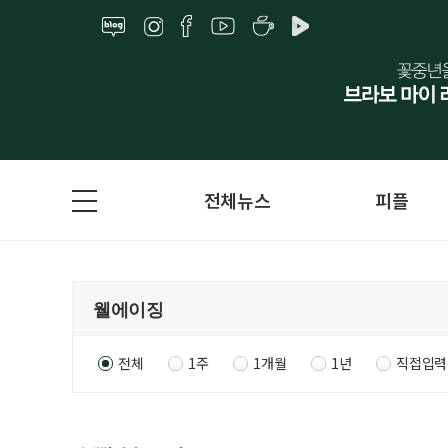
전체뉴스
피플
전체
1주
1개월
1년
직접입력