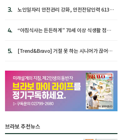
3.
노인일자리 안전관리 강화, 안전전담인력 613명
첫 배치
4.
“아침식사는 든든하게” 70세 이상 식생활 점수
가장 높아
5.
[Trend&Bravo] 거절 못 하는 시니어가 끊어야
할 행동 5
브라보 추천뉴스