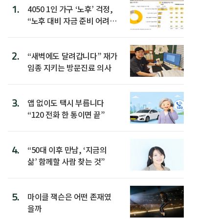
1.
4050 1인 가구 ‘노후’ 걱정,
“노후 대비 자금 준비 어려
워”
2.
“새벽에도 달려갑니다” 재가
임종 지키는 방문진료 의사
3.
앱 없이도 택시 부릅니다
“120 전화 한 통이면 끝”
4.
“50대 이후 만남, ‘지금의
삶’ 함께할 사람 찾는 것”
5.
마이클 잭슨은 어떤 존재였
을까