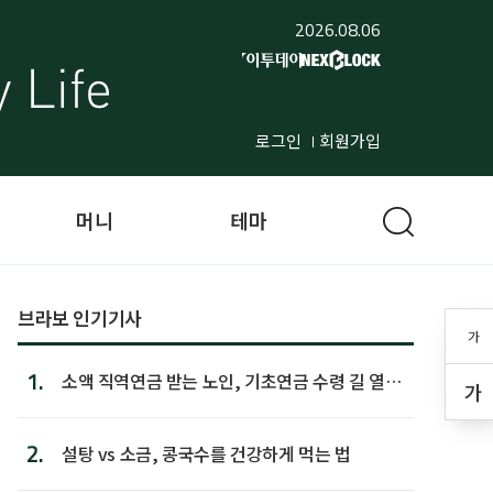
2026.08.06
로그인
회원가입
머니
테마
브라보 인기기사
가
1.
소액 직역연금 받는 노인, 기초연금 수령 길 열린
가
다
2.
설탕 vs 소금, 콩국수를 건강하게 먹는 법