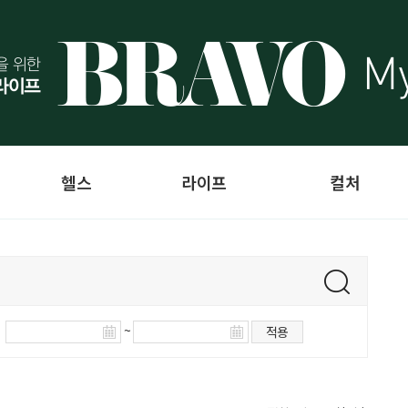
헬스
라이프
컬처
~
적용