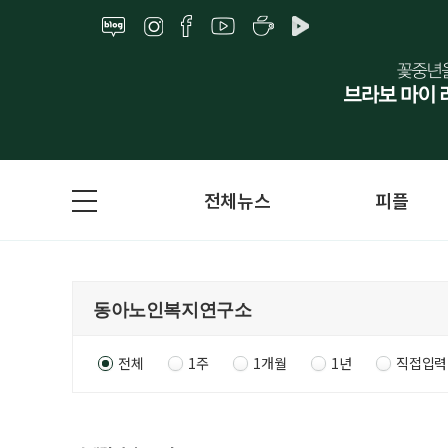
전체뉴스
피플
전체
1주
1개월
1년
직접입력