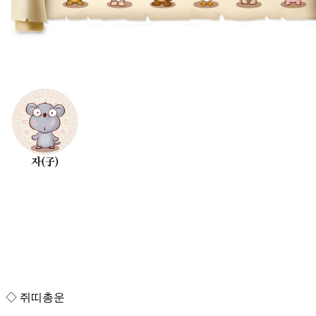
◇ 쥐띠총운