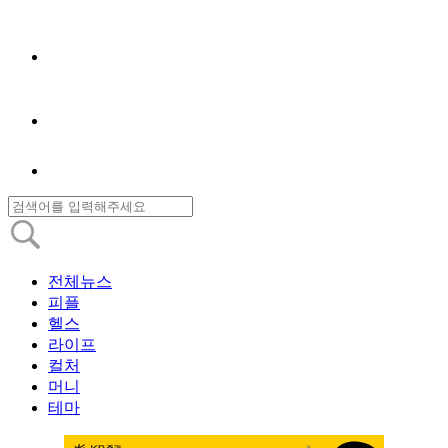
전체뉴스
피플
헬스
라이프
컬처
머니
테마