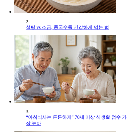
2.
설탕 vs 소금, 콩국수를 건강하게 먹는 법
3.
“아침식사는 든든하게” 70세 이상 식생활 점수 가
장 높아