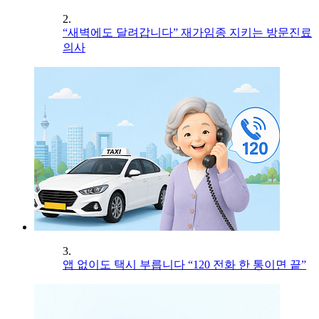
2.
“새벽에도 달려갑니다” 재가임종 지키는 방문진료
의사
3.
앱 없이도 택시 부릅니다 “120 전화 한 통이면 끝”