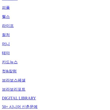
피플
헬스
라이프
컬처
머니
테마
카드뉴스
컷&칼럼
브라보스페셜
브라보리포트
DIGITAL LIBRARY
50+ 시니어 신춘문예