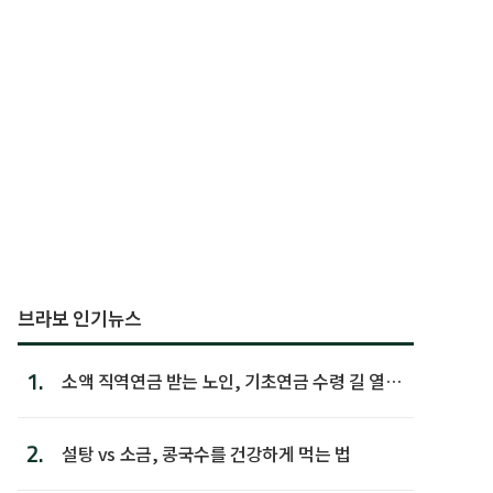
브라보 인기뉴스
1.
소액 직역연금 받는 노인, 기초연금 수령 길 열린
다
2.
설탕 vs 소금, 콩국수를 건강하게 먹는 법