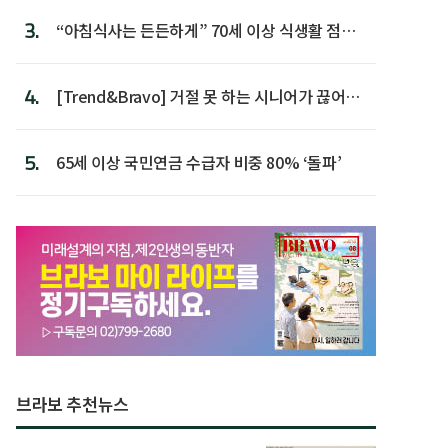
3.
“아침식사는 든든하게” 70세 이상 식생활 점수
가장 높아
4.
[Trend&Bravo] 거절 못 하는 시니어가 끊어야
할 행동 5
5.
65세 이상 국민연금 수급자 비중 80% ‘돌파’
브라보 추천뉴스