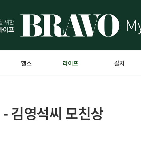
헬스
라이프
컬처
 - 김영석씨 모친상