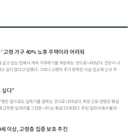
’ 고령 가구 40% 노후 주택이라 어려워
재 살고 있는 집에서 계속 거주하기를 희망하는 것으로 나타났다. 건강이 나
고 싶지 않다고 답했다. 그러나 고령자 주거 정책은 시설 입소와 신규 주택
 시행을 계기로 집수리부터 퇴원 후 임시 거처, 방문 돌봄까지 연결하는 주거
나왔다. 6일 건축공간연구원(AURI)이 발간한 ‘건축과 도시 공간’ 2026년
 고령자 주거-돌봄 협업 체계 구축 방안’ 보고서는 고
 싶다”
중 7명은 앞으로도 일하기를 원하는 것으로 나타났다. 희망 근로 연령은 평균
오래 근무한 일자리를 그만둔 나이는 평균 53세였다. 주된 일자리에서 물러난
의 현실이 통계로 확인됐다. 고령층 취업자 1012만 5000명 국가데이터
제활동인구조사 고령층 부가조사 결과’에 따르면 55~79세 인구는 1701만
 증가했다. 15세 이상 인구에서 차지하는 비중은
0세 이상, 고령층 집중 보호 추진