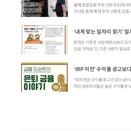
올해 온열질환 추정 사망자 62% 8
리사업 통해 폭염 취약 고령층 집중
나타났다. 이에 정부가 전국 보건소
에 따르면 5월 15일부터 이달 4일
고령층은 825명(33.8%), 80세 
‘내게 맞는 일자리 찾기’ 
창직은 거창한 사업계획서보다 자기 
심을 가져온 것, 다른 사람이 필요로
for 5060 창직사례집’을 바탕으로 ‘
싶었나요? ▷ 내가 살아오며 ‘이렇게 바
2._______________ 3._____
‘IRP 이전’ 수익률 광고보
“퇴직연금 수익률 광고가 많이 보이는
자인 금융회사들은 높은 수익률과 낮
가입자를 유치한다. 하지만 수익률이
운용하는 자금인 만큼, 광고보다 먼저
사들이 내세우는 퇴직연금 수익률은 