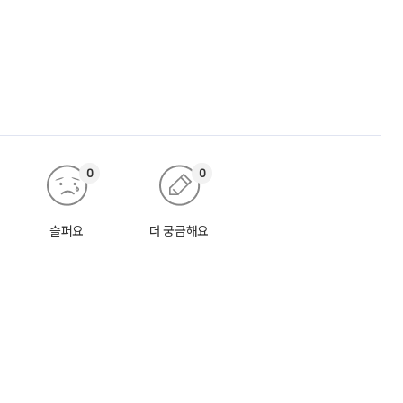
0
0
슬퍼요
더 궁금해요