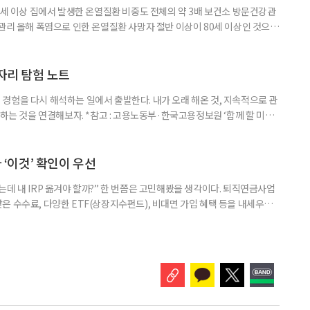
0세 이상 집에서 발생한 온열질환 비중도 전체의 약 3배 보건소 방문건강관
 관리 올해 폭염으로 인한 온열질환 사망자 절반 이상이 80세 이상인 것으로
 방문건강관리사업을 통해 80세 이상 고령자 보호를 추진한다. 6일 복지부
까지 질병관리청으로 신고된 온열질환자는 총 2441명으로 이 중 65세 이상
이상은 300명(12.3%)으로 집계됐다. 연령별 환자 수
일자리 탐험 노트
경험을 다시 해석하는 일에서 출발한다. 내가 오래 해온 것, 지속적으로 관
 하는 것을 연결해보자. *참고 : 고용노동부·한국고용정보원 ‘함께 할 미래
브라보 마이 라이프’ 재구성. STEP 1. 내 안의 재료 찾기 1. 무엇을 바꾸고
뀌면 좋겠다’고 느낀 일은? 1._______________
__________ ▷ 그중 내가 직접 해볼 만
다 ‘이것’ 확인이 우선
데 내 IRP 옮겨야 할까?” 한 번쯤은 고민해봤을 생각이다. 퇴직연금사업
은 수수료, 다양한 ETF(상장지수펀드), 비대면 가입 혜택 등을 내세우며
 높다고 해서 무조건 옮기는 것만이 정답은 아니다. 퇴직연금은 오랜 기간
 확인해야 할 사항이 있다. 수익률 광고, 먼저 기준부터 봐야 한다 금융회
눈에 잘 들어온다. 하지만 수익률 숫자는 기준에 따라달라질 수 있다.