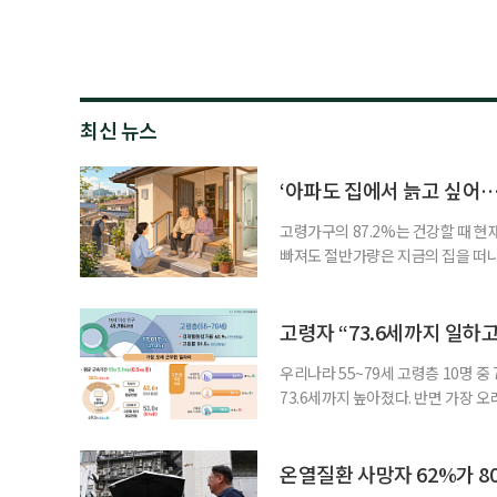
최신 뉴스
‘아파도 집에서 늙고 싶어…
고령가구의 87.2%는 건강할 때 현
빠져도 절반가량은 지금의 집을 떠나
공급에 무게가 실려 있다. 통합돌봄
지원 체계를 구축해야 한다는 제언이 
여름호에 실린 ‘통합돌봄 시행에 따른
고령자 “73.6세까지 일하고
우리나라 55~79세 고령층 10명 
73.6세까지 높아졌다. 반면 가장 
뒤에도 상당 기간 일해야 하는 고령층
처가 5일 발표한 ‘2026년 5월 경
7000명으로, 1년 전보다 57만 명
온열질환 사망자 62%가 8