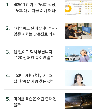
1.
4050 1인 가구 ‘노후’ 걱정,
“노후 대비 자금 준비 어려
워”
2.
“새벽에도 달려갑니다” 재가
임종 지키는 방문진료 의사
3.
앱 없이도 택시 부릅니다
“120 전화 한 통이면 끝”
4.
“50대 이후 만남, ‘지금의
삶’ 함께할 사람 찾는 것”
5.
마이클 잭슨은 어떤 존재였
을까