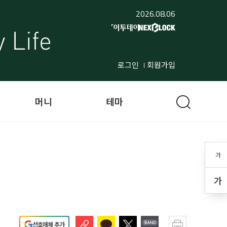
2026.08.06
로그인
회원가입
머니
테마
가
가
선호매체 추가