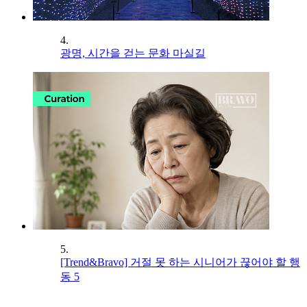
4.
광명, 시간을 걷는 문화 마실길
5.
[Trend&Bravo] 거절 못 하는 시니어가 끊어야 할 행
동 5