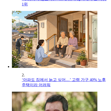
1위
2.
‘아파도 집에서 늙고 싶어…’ 고령 가구 40% 노후
주택이라 어려워