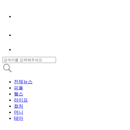
전체뉴스
피플
헬스
라이프
컬처
머니
테마