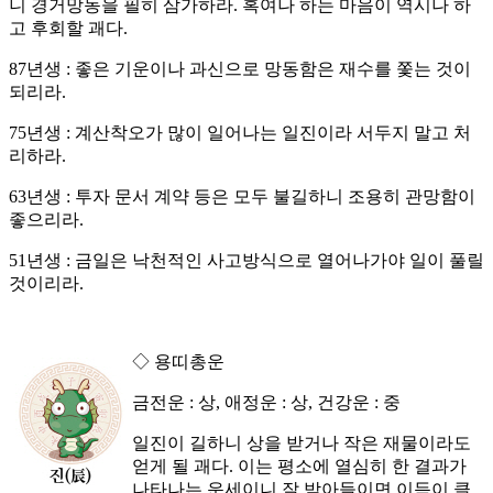
니 경거망동을 필히 삼가하라. 혹여나 하는 마음이 역시나 하
고 후회할 괘다.
87년생 : 좋은 기운이나 과신으로 망동함은 재수를 쫓는 것이
되리라.
75년생 : 계산착오가 많이 일어나는 일진이라 서두지 말고 처
리하라.
63년생 : 투자 문서 계약 등은 모두 불길하니 조용히 관망함이
좋으리라.
51년생 : 금일은 낙천적인 사고방식으로 열어나가야 일이 풀릴
것이리라.
◇ 용띠총운
금전운 : 상, 애정운 : 상, 건강운 : 중
일진이 길하니 상을 받거나 작은 재물이라도
얻게 될 괘다. 이는 평소에 열심히 한 결과가
나타나는 운세이니 잘 받아들이면 이득이 클