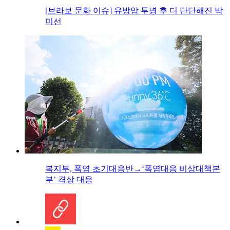
[브라보 문화 이슈] 유방암 투병 후 더 단단해진 박
미선
복지부, 폭염 초기대응반→‘폭염대응 비상대책본
부’ 격상 대응