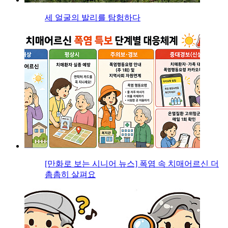
세 얼굴의 발리를 탐험하다
[만화로 보는 시니어 뉴스] 폭염 속 치매어르신 더
촘촘히 살펴요