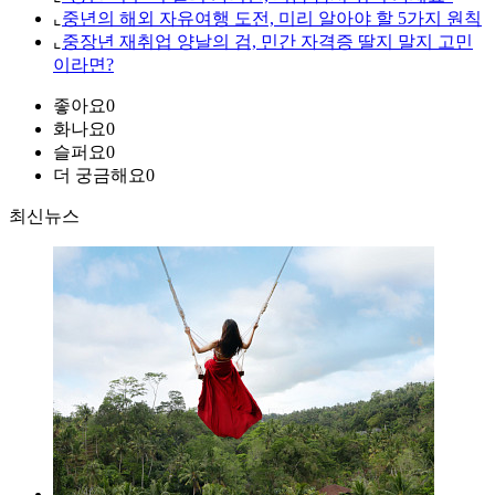
⌞
중년의 해외 자유여행 도전, 미리 알아야 할 5가지 원칙
⌞
중장년 재취업 양날의 검, 민간 자격증 딸지 말지 고민
이라면?
좋아요
0
화나요
0
슬퍼요
0
더 궁금해요
0
최신뉴스