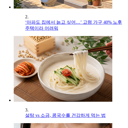
2.
‘아파도 집에서 늙고 싶어…’ 고령 가구 40% 노후
주택이라 어려워
3.
설탕 vs 소금, 콩국수를 건강하게 먹는 법