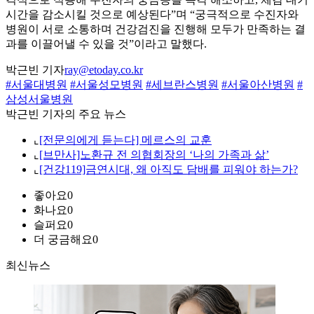
시간을 감소시킬 것으로 예상된다”며 “궁극적으로 수진자와
병원이 서로 소통하며 건강검진을 진행해 모두가 만족하는 결
과를 이끌어낼 수 있을 것”이라고 말했다.
박근빈 기자
ray@etoday.co.kr
#서울대병원
#서울성모병원
#세브란스병원
#서울아산병원
#
삼성서울병원
박근빈 기자의 주요 뉴스
⌞
[전문의에게 듣는다] 메르스의 교훈
⌞
[브만사]노환규 전 의협회장의 ‘나의 가족과 삶’
⌞
[건강119]금연시대, 왜 아직도 담배를 피워야 하는가?
좋아요
0
화나요
0
슬퍼요
0
더 궁금해요
0
최신뉴스