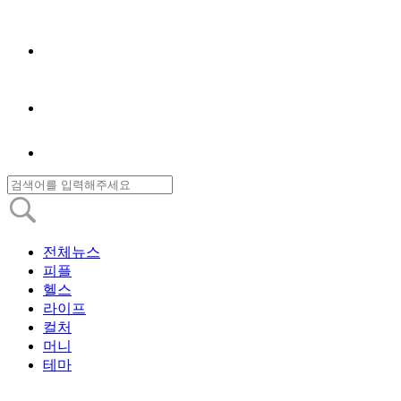
전체뉴스
피플
헬스
라이프
컬처
머니
테마