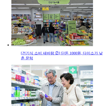
[건기식 소비 새바람 ②] 단돈 1000원, 다이소가 낮
춘 문턱