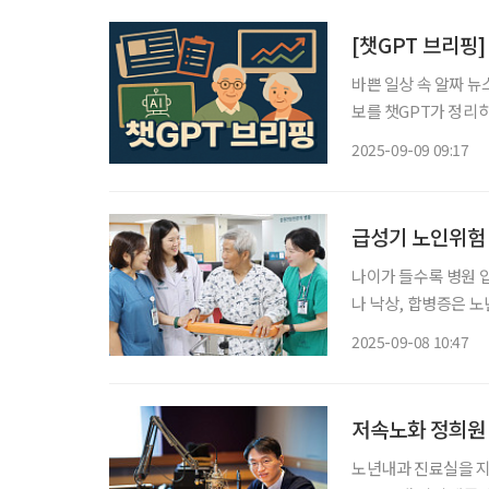
[챗GPT 브리핑]
바쁜 일상 속 알짜 뉴
보를 챗GPT가 정리하고 편집국 
량 강화 프로그램 가
2025-09-09 09:17
강화 프로그램을 운영한
급성기 노인위험 
나이가 들수록 병원 
나 낙상, 합병증은 노
험을 10명 중 8명꼴로 예측
2025-09-08 10:47
연구팀은 65세 이상
저속노화 정희원 
노년내과 진료실을 지키