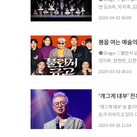
연 김승주, 박지후, 
만에 네 번째 시즌으로
2026-04-01 06:00
북부 지역을 배경으로
봄을 여는 예술의
●Stage ◇불란서 금고 일정 3월 7일 ~ 5월 31일 장소 NOL 서경스퀘어 연출 장진 출연 신구,
성지루, 장현성, 김한결
10년 만에 선보이는 
2026-03-03 08:10
전기가 꺼지면 금고를
‘개그계 대부’ 
‘개그계 대부’로 불리
모가 이어지고 있다.
병원에 입원해 치료를 
2025-09-26 11:04
폐렴과 코로나19 후