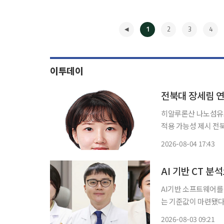
1
2
3
4
이투데이
전북대 장세림 
히알루론산 나노섬유로 
적용 가능성 제시 전북대학교 연구진이 림프부종 치료에 활용할 수 있는 인공 림프도관을 개
발했다. 전북대 공과대학 기계설계공학부 장세림 연구교수팀은 서울아산병원 천화영 박사팀
2026-08-04 17:43
과 공동으로 히알루론
◀
AI 기반 CT 분
AI기반 소프트웨어를
는 기준값이 마련됐다. 최주애 서울아산병원 영상의학과 교수, 김호철 서울아산병원 
내과 교수, 이호연 
2026-08-03 09:21