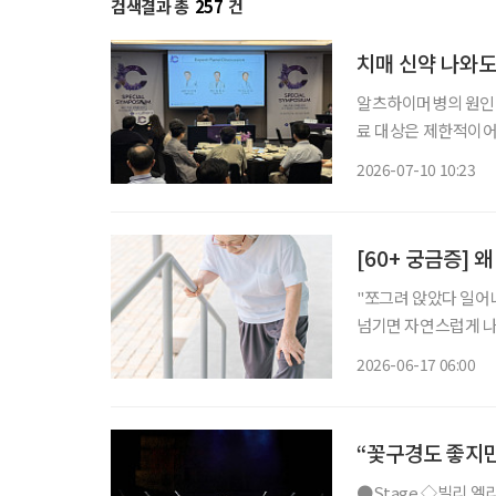
검색결과 총
257
건
치매 신약 나와도
알츠하이머병의 원인 
료 대상은 제한적이어
나왔다. 약물치료 대
2026-07-10 10:23
한다
[60+ 궁금증] 
"쪼그려 앉았다 일어나면 
넘기면 자연스럽게 나
어서면 첫 걸음이 무겁
2026-06-17 06:00
이 아니다. 무
“꽃구경도 좋지만
●Stage ◇빌리 엘리어트 일정 4월 12일 ~ 7월 26일 장소 블루스퀘어 연출 에드 번사이드 출