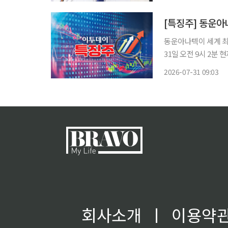
층촬영(CT) 영상에
동운아나텍이 세계 최
31일 오전 9시 2분 
다. 이날 동운아나텍은 식약처에 인허가 목적의 임상시험계획서(IND) 승인 신청서를 접수했
2026-07-31 09:03
다고 밝혔
회사소개
ㅣ
이용약