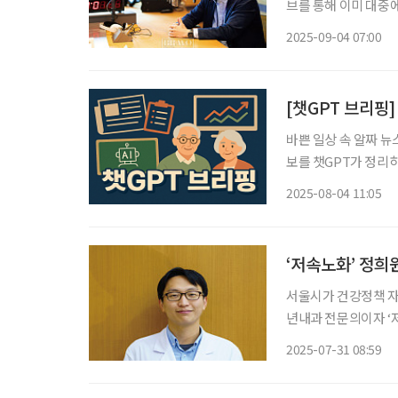
브를 통해 이미 대중에
디오 DJ로 사람들의 
2025-09-04 07:00
책 자문을 시작한 것. 
[챗GPT 브리핑]
바쁜 일상 속 알짜 뉴
보를 챗GPT가 정리하고 편집국 
“조기 개입 절실” 최
2025-08-04 11:05
났다. 오대종 강북삼
‘저속노화’ 정희원
서울시가 건강정책 자
년내과 전문의이자 ‘
명한다. 서울시는 “7
2025-07-31 08:59
괄관 제도의 첫 위촉