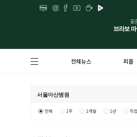
전체뉴스
피플
전체
1주
1개월
1년
직