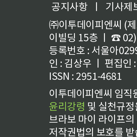
공지사항
ㅣ
기사제
㈜이투데이피엔씨 (제호
이빌딩 15층 ㅣ ☎ 02)
등록번호 : 서울아02992
인 : 김상우 ㅣ 편집인
ISSN : 2951-4681
이투데이피엔씨 임직원
윤리강령
및 실천규정을
브라보 마이 라이프의
저작권법의 보호를 받