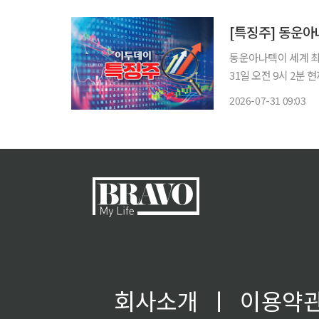
동운아나텍이 세계 최
31일 오전 9시 2분 
다. 이날 동운아나텍은 식약처에 인허가 목적의 임상시험계획서(IND) 승인 신청서를 접수했
2026-07-31 09:03
다고 밝혔
회사소개
ㅣ
이용약