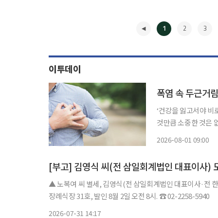
1
2
3
이투데이
폭염 속 두근거림
‘건강을 잃고서야 비
것만큼 소중한 것은 
쏙)’을 통해 일상생활에
2026-08-01 09:00
지는 여름철에는 온열
◀
[부고] 김영식 씨(전 삼일회계법인 대표이사)
▲ 노복여 씨 별세, 김영식(전 삼일회계법인 대표이사·전 
장례식장 31호, 발인 8월 2일 오전 8시. ☎ 02-2258-5940
2026-07-31 14:17