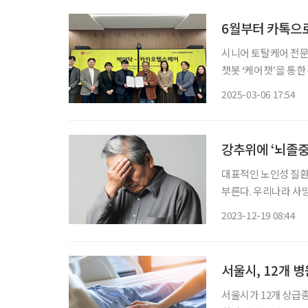
6월부터 카톡으
시니어 토탈케어 전문
챗봇 ‘케어챗’을 통한 손쉬
병원 채널만 추가하면 
2025-03-06 17:54
강추위에 ‘뇌졸중 
대표적인 노인성 질환
부른다. 우리나라 사망
이 추운 겨울에는 혈
2023-12-19 08:44
서울시, 12개 
서울시가 12개 상급