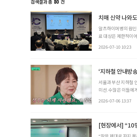
검색결과 총
80
건
치매 신약 나와도
알츠하이머병의 원인 
료 대상은 제한적이어
나왔다. 약물치료 대
2026-07-10 10:23
한다
‘지하철 안내방송’
서울과 부산 지하철 안
미선. 수많은 이들에게
65세. 강희선 성우는 지난 4일 오전 2시께 지병으로 별세했다. 발인은 6일 오전 7시 40분 서울
2026-07-06 13:37
성모병원 장례식장에
“잠을 제대로 자지 못