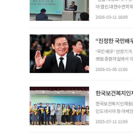
아 열린 대한수면학회 
질’이 개인의 생활 
2026-03-11 16:09
11일 서울성모병원에
“진정한 국민배우
‘국민 배우’ 안성기가
병원 중환자실에서 치료
께 자택에서 음식물을 
2026-01-05 11:06
안성기의 소속사 아티
한국보건복지인재원(원장
인도네시아 등 아세안 
로그램’을 성공적으로 마무리했다고 10
2025-07-11 11:09
아 인재원이 기획·운