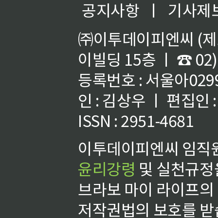
공지사항
ㅣ
기사제
㈜이투데이피엔씨 (제호
이빌딩 15층 ㅣ ☎ 02)
등록번호 : 서울아02992
인 : 김상우 ㅣ 편집인
ISSN : 2951-4681
이투데이피엔씨 임직원
윤리강령
및 실천규정을
브라보 마이 라이프의
저작권법의 보호를 받