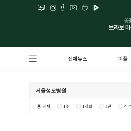
전체뉴스
피플
전체
1주
1개월
1년
직