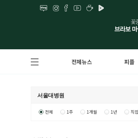
전체뉴스
피플
전체
1주
1개월
1년
직