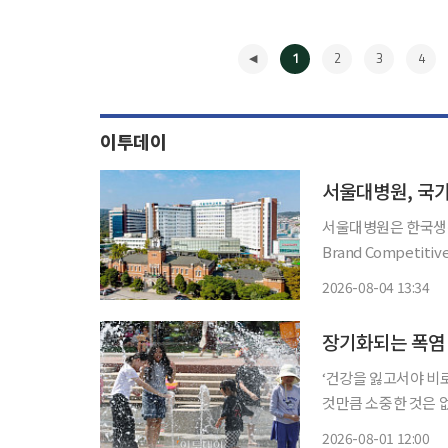
1
2
3
4
이투데이
서울대병원, 국가
서울대병원은 한국생산
Brand Competit
다고 4일 밝혔다. NBCI는 매년 소비자를 대상으로 브랜드 인지도, 이미지, 관계 등을 종합 평
2026-08-04 13:34
가해 브랜드 경쟁력을
◀
‘건강을 잃고서야 비
것만큼 소중한 것은 
쏙)’을 통해 일상생활에
2026-08-01 12:00