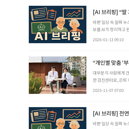
[AI 브리핑] “
바쁜 일상 속 알짜 뉴
보를 AI가 정리하고 편집국 기자
용 중 재고용이 가장 
2026-01-13 09:10
고령자 계속고용 방식 
“개인별 맞춤 ‘
대부분의 사람에게 건
한 검진센터로, 은퇴
‘정해진 대로’ 움직
2025-11-07 07:00
을 분석해 최적의 검
[AI 브리핑] 전
바쁜 일상 속 알짜 뉴