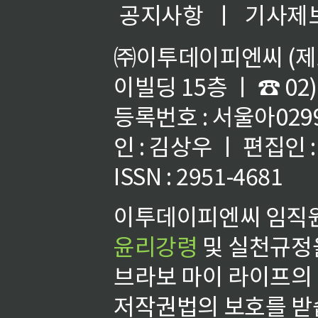
공지사항
ㅣ
기사제
㈜이투데이피엔씨 (제호
이빌딩 15층 ㅣ ☎ 02)
등록번호 : 서울아02992
인 : 김상우 ㅣ 편집인
ISSN : 2951-4681
이투데이피엔씨 임직원
윤리강령
및 실천규정을
브라보 마이 라이프의
저작권법의 보호를 받