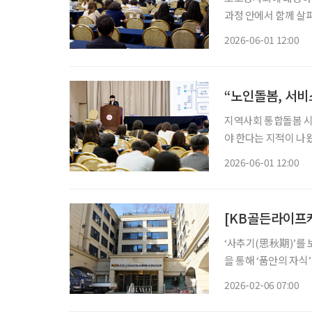
과정 안에서 함께 살
식사, 신체 기능, 인
2026-06-01 12:00
“노인돌봄, 서비
지역사회 통합돌봄 시
야 한다는 지적이 나
대됐지만, 실제 현장에
2026-06-01 12:00
[KB골든라이프
‘사추기(思秋期)’를 
을 통해 ‘품안의 자식
별을 겪으며 혼자 서
2026-02-06 07:00
살아온 집에서 계속 생활하