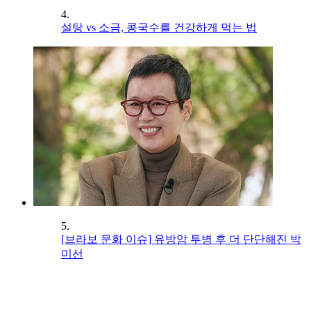
4.
설탕 vs 소금, 콩국수를 건강하게 먹는 법
5.
[브라보 문화 이슈] 유방암 투병 후 더 단단해진 박
미선