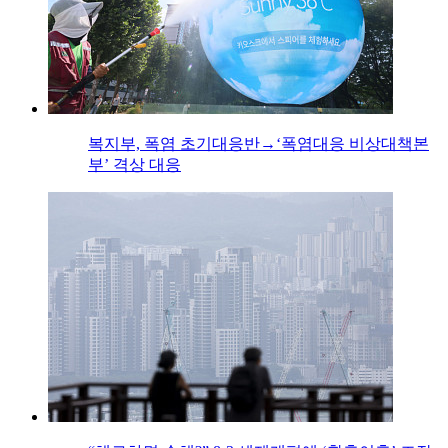
복지부, 폭염 초기대응반→‘폭염대응 비상대책본
부’ 격상 대응