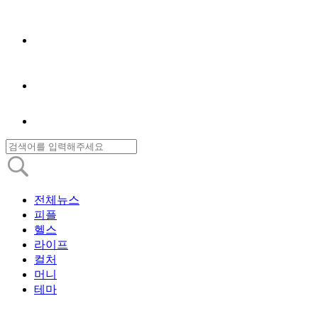
전체뉴스
피플
헬스
라이프
컬처
머니
테마