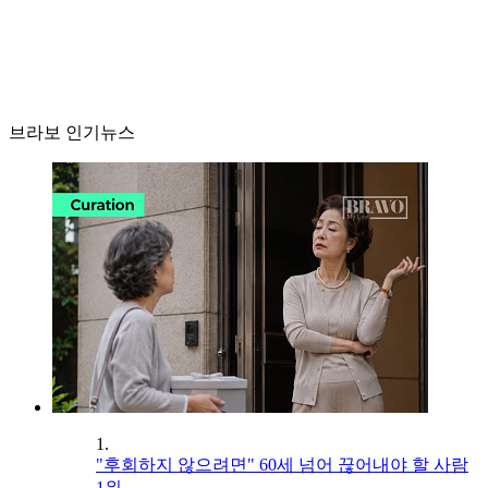
브라보 인기뉴스
1.
"후회하지 않으려면" 60세 넘어 끊어내야 할 사람
1위