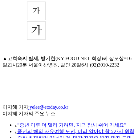
▲고희숙씨 별세, 방기현(KY FOOD NET 회장)씨 장모상=16
일21시20분 서울아산병원, 발인 20일6시 (02)3010-2232
이지혜 기자
jyelee@etoday.co.kr
이지혜 기자의 주요 뉴스
⌞
“중년 이후 더 멀리 가려면, 지금 잠시 쉬어 가세요”
⌞
중년의 해외 자유여행 도전, 미리 알아야 할 5가지 원칙
⌞
중장년 재취업 양날의 검, 민간 자격증 딸지 말지 고민