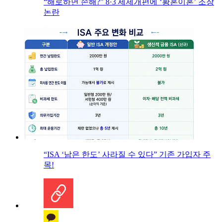
“해로하면 손해?” 8·3 세제개편에 ‘황혼이혼’ 조장
논란
“ISA ‘남은 한도’ 사라질 수 있다” 기존 가입자 주
목!