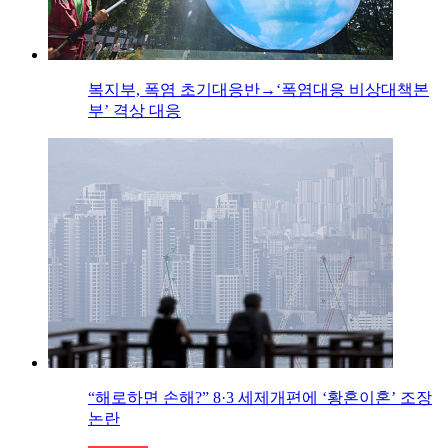
복지부, 폭염 초기대응반→‘폭염대응 비상대책본
부’ 격상 대응
“해로하면 손해?” 8·3 세제개편에 ‘황혼이혼’ 조장
논란