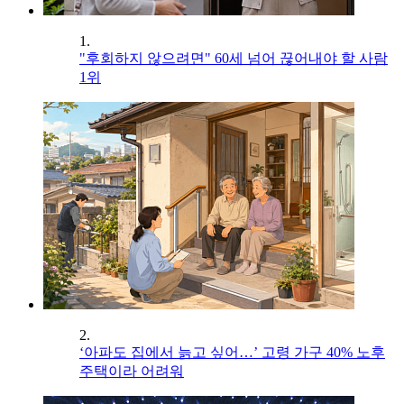
1.
"후회하지 않으려면" 60세 넘어 끊어내야 할 사람
1위
2.
‘아파도 집에서 늙고 싶어…’ 고령 가구 40% 노후
주택이라 어려워