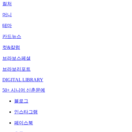
컬처
머니
테마
카드뉴스
컷&칼럼
브라보스페셜
브라보리포트
DIGITAL LIBRARY
50+ 시니어 신춘문예
블로그
인스타그램
페이스북