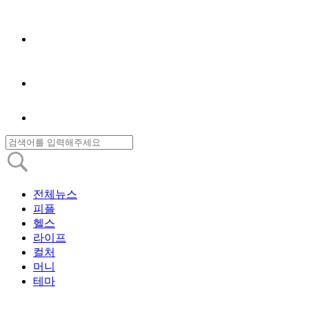
전체뉴스
피플
헬스
라이프
컬처
머니
테마