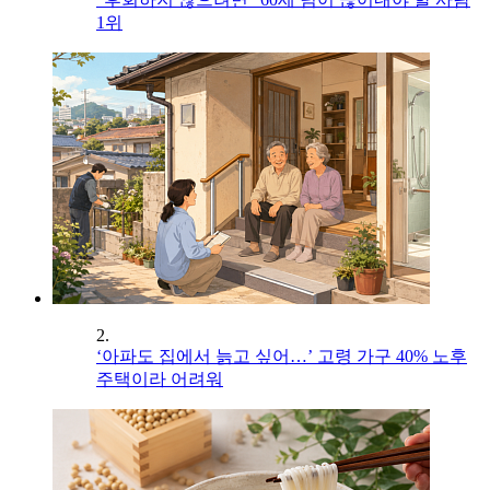
1위
2.
‘아파도 집에서 늙고 싶어…’ 고령 가구 40% 노후
주택이라 어려워