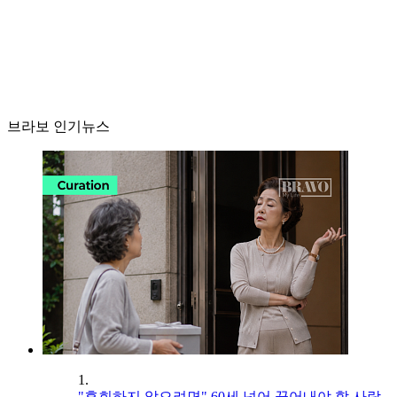
브라보 인기뉴스
1.
"후회하지 않으려면" 60세 넘어 끊어내야 할 사람