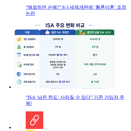
“해로하면 손해?” 8·3 세제개편에 ‘황혼이혼’ 조장
논란
“ISA ‘남은 한도’ 사라질 수 있다” 기존 가입자 주
목!