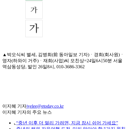
▲박오식씨 별세, 김병희(前 동아일보 기자)ㆍ경희(회사원)ㆍ
영자(하와이 거주)ㆍ재희(사업)씨 모친상=24일6시50분 서울
역삼동성당, 발인 26일8시, 010-3686-3362
이지혜 기자
jyelee@etoday.co.kr
이지혜 기자의 주요 뉴스
⌞
“중년 이후 더 멀리 가려면, 지금 잠시 쉬어 가세요”
⌞
중년의 해외 자유여행 도전, 미리 알아야 할 5가지 원칙