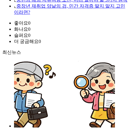
⌞
중장년 재취업 양날의 검, 민간 자격증 딸지 말지 고민
이라면?
좋아요
0
화나요
0
슬퍼요
0
더 궁금해요
0
최신뉴스