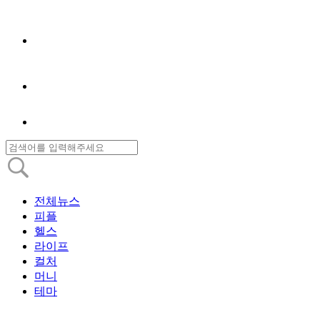
전체뉴스
피플
헬스
라이프
컬처
머니
테마