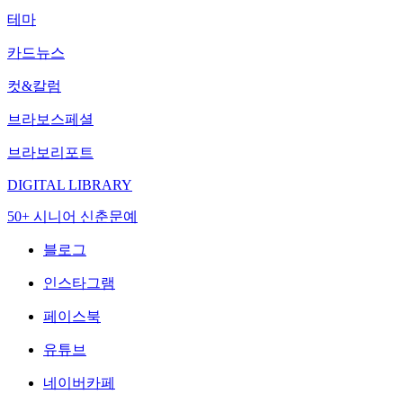
테마
카드뉴스
컷&칼럼
브라보스페셜
브라보리포트
DIGITAL LIBRARY
50+ 시니어 신춘문예
블로그
인스타그램
페이스북
유튜브
네이버카페