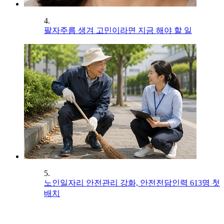
4.
팔자주름 생겨 고민이라면 지금 해야 할 일
5.
노인일자리 안전관리 강화, 안전전담인력 613명 첫
배치