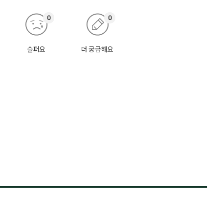
0
0
슬퍼요
더 궁금해요