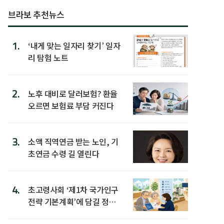
브라보 추천뉴스
1.
‘내게 맞는 일자리 찾기’ 일자
리 탐험 노트
2.
노후 대비로 달러보험? 환율
오르면 보험료 부담 커진다
3.
소액 직역연금 받는 노인, 기
초연금 수령 길 열린다
4.
초고령사회 ‘제1차 국가인구
전략 기본계획’에 담길 정책
은