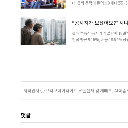
다. 은퇴 문턱에 들어선 X세대(55
더 컸고, 연금이 없는 데 따른 박탈
비가 더는 “얼마를 모았느냐”에만 
고 있다는 뜻으로 읽힌다. 지난 1
“공시지가 보셨어요?” 시
올해 부동산 공시가격 열람이 18일
전국 평균 9.16%, 서울 18.67
분이 반영되면서 일부 지역에서는 상
아닌 ‘안’ 단계다. 열람과 의견 제
다. 재산세와 종합부동산세, 건강보험
저작권자 ⓒ 브라보마이라이프 무단전재 및 재배포, AI학습
댓글