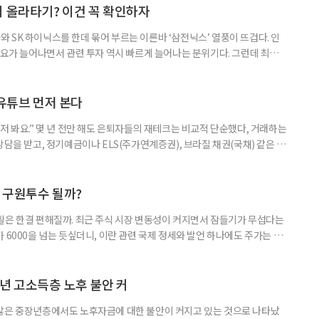
지 올라타기? 이건 꼭 확인하자
 SK 하이닉스를 한데 묶어 부르는 이른바 ‘삼전닉스’ 열풍이 뜨겁다. 인
수요가 늘어나면서 관련 투자 역시 빠르게 늘어나는 분위기다. 그런데 최근
초자산으로 한 ‘단일종목 레버리지’ 상품이 등장하면서 투자 위험에 대한 우
숙하지만, 우리가 알던 일반적인 주식과는 성격이 전혀 다른 상품이다. 시니어
험 요소를 짚어본다. 수익도 2배, 손실도 2배… 레버리지의 두 얼
 유튜브 먼저 본다
저 봐요.” 몇 년 전만 해도 은퇴자들의 재테크는 비교적 단순했다, 거래하는
상담을 받고, 정기예금이나 ELS(주가연계증권), 브라질 채권(국채) 같은 고
투자 정보 역시 은행 영업점에서 얻는 경우가 많았다. 직원이 추천하는 상품
고, 증권사보다는 은행을 더 편안하게 느끼기도 했다. 은행 창구 대신 유튜
 씨는 최근 IRP(개인형퇴직연금) 계좌를 직접 손보기 시작했
후 구원투수 될까?
활은 한결 편해질까. 최근 주식 시장 변동성이 커지면서 잠들기가 무섭다는
 6000을 넘는 듯싶더니, 이란 관련 국제 정세와 발언 하나에도 주가는 오
 직접 투자로 수익을 내려던 이들은 오히려 불안감이 커졌다. 이처럼 변동
 민감하면서 일정한 현금흐름을 기대할 수 있는 상품에 관심이 쏠린다. 그중
퇴자와 은퇴를 앞둔 이들에게 ‘매달 들어오는 돈’이라는 점에서 다시 주목
년 고소득층 노후 불안 커
 많은 중장년층에서도 노후자금에 대한 불안이 커지고 있는 것으로 나타났