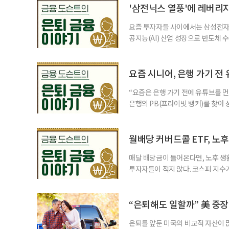
'삼전닉스 열풍'에 레버리
요즘 투자자들 사이에서는 삼성전자와
공지능(AI) 산업 성장으로 반도체 
삼성전자와 SK 하이닉스 주가를 기
려도 함께 커지고 있다. 이름은 익
투자자라면 반드시 알아야 할 핵심 위
요즘 시니어, 은행 가기 전
“요즘은 은행 가기 전에 유튜브를 먼
은행의 PB(프라이빗 뱅커)를 찾아 
금리 상품에 가입하는 방식이었다. 
에 가입하면 비교적 안전하다고 여겼
브에서 정보를 서울에 사는 60대 A
월배당 커버드콜 ETF, 노
매달 배당금이 들어온다면, 노후 생
투자자들이 적지 않다. 코스피 지수가
르락내리락 롤러코스터를 타고 있다.
성이 이어질수록, 주가 움직임에 덜
에서도 월배당 커버드콜 ETF는 은
“은퇴해도 일할까” 美 중장
은퇴를 앞둔 미국의 비교적 자산이