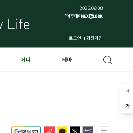
2026.08.08
로그인
회원가입
머니
테마
가
가
선호매체 추가