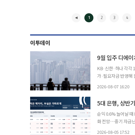
1
2
3
4
이투데이
9월 입주 디에이
KB·신한·하나 각각
가·필요자금 반영해 한도 조정 9월 입주를 앞둔 서울 서초구 ‘
3000억원 규모의 
2026-08-07 16:20
◀
순익 0.6% 늘어날 
화 전망⋯중기 자금난 딜레마 5대 은행이 올해 상반기 9조원이 넘
이하여신(NPL)이 
2026-08-05 17:52