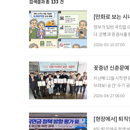
검색결과 총
133
건
[만화로 보는 시
정부가 일반 국민을 
다. 은행과 증권사를 
도 기대할 수 있습니다
2026-05-10 07:00
꽃중년 신춘문예 
지난해 12월 시작한 
브라보! 순간’ 수기 공모전이 모든 일정을 마무리하며 유종의 미를 
행하며 한 가지 가능성
2026-04-27 06:00
이 ‘꽃중년 신춘문예’
[현장에서] 퇴직
8일 ‘퇴직연금 정책 