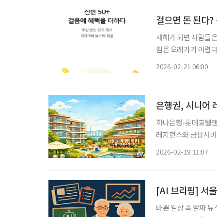
걸으면 돈 된다?
새해가 되면 사람들은
짐은 오래가기 어렵다.
꾸준히 달성하는 일이 
2026-02-21 06:00
요일 저녁, 한 주를 
은행권, 시니어 
하나은행-롯데호텔앤리
레지던스와 금융서비스 협약 맺어 은행권의 시니어 금융 
한 자산관리에서 나아
2026-02-19 11:07
[AI 브리핑] 서
바쁜 일상 속 알짜 뉴