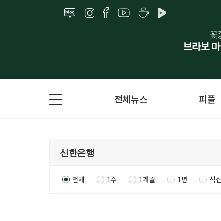
전체뉴스
피플
전체
1주
1개월
1년
직