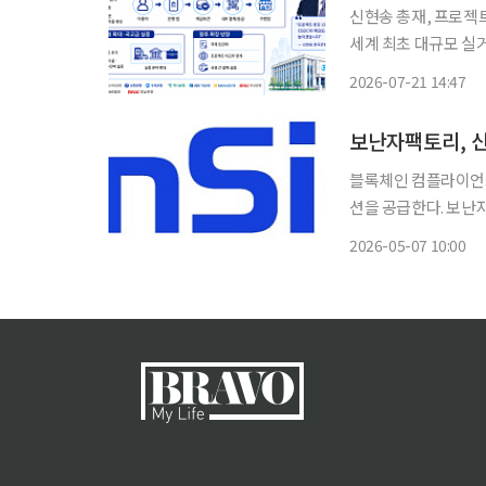
신현송 총재, 프로젝트
세계 최초 대규모 실
장…디지털화폐 논의, 금융 인프라 설계로
2026-07-21 14:47
폐 인프라를 한국은행
보난자팩토리, 
블록체인 컴플라이언
션을 공급한다. 보난자팩토리는 신한은행과 ‘가상자산·스테이블코인 내부통제 소프트웨어
사용 계약’을 체결하고, 
2026-05-07 10:00