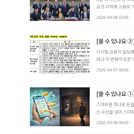
요성 지적에 고용부 
있어, 유예기간 필요” 퇴직연금 제도 개편을 둘러싸고 노·사·정과 금융권이 한자리에 
2026-04-08 15:06
퇴직연금 중도인출 한
디지털 금융이 일상화
러나 이 변화가 모든
융은 단순한 ‘편의의 
2026-04-07 06:00
[쓸 수 있나요 
스마트폰 하나로 돈을
신 수단을 넘어 스마트
나·우리) 회장들은 올
2026-04-06 06:00
도를 높이고 있다. 