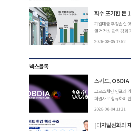
도 커지면서 은행권은
기업대출 추정손실 9
권 건전성 관리 강화 기업대출 부실이 은행 건전성의 새 부담으로 떠오르고 있다. 5대 은행이
회수가 사실상 어렵다고
2026-08-05 17:52
건 중 8건은 기업대
넥스블록
스퀴드, OBDI
크로스체인 인프라 기
회원사로 합류하며 한국 제
계기로 국내 은행과 
2026-08-04 11:21
표준화 및 거버넌스 