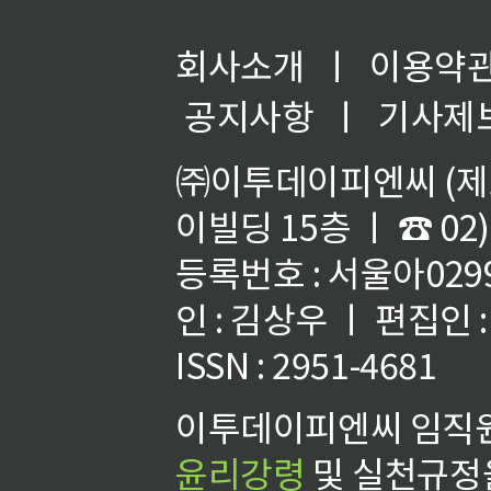
회사소개
ㅣ
이용약
공지사항
ㅣ
기사제
㈜이투데이피엔씨 (제호
이빌딩 15층 ㅣ ☎ 02)
등록번호 : 서울아02992
인 : 김상우 ㅣ 편집인
ISSN : 2951-4681
이투데이피엔씨 임직원
윤리강령
및 실천규정을