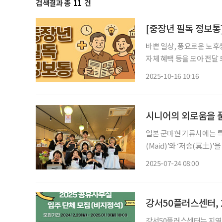
검색결과 총
11
건
바쁜 일상, 풍요로운 노후
자체 혜택 등을 모아 전달 드립니다. 
이를 함께 즐길 수 있는 맞
2025-10-16 10:16
1곳씩 조성한다고 밝혔다. 
시니어의 외로움을 품
일본 군마현 기류시에는 특별
(Maid)’와 ‘저승(冥土
쾌한 유머와 따뜻한 위트로
2025-07-24 08:00
강서50플러스센터, 
강서50플러스센터는 지역