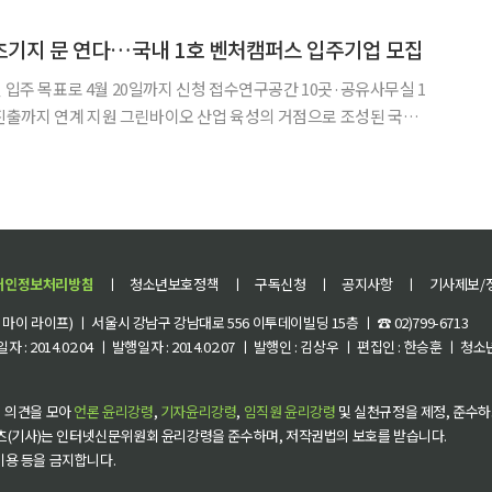
천리 도시재생 뉴딜사업의 핵심 시설로, 총사업비 68억여 원을 들여 조성됐다. 지상 2층
초기지 문 연다…국내 1호 벤처캠퍼스 입주기업 모집
 입주 목표로 4월 20일까지 신청 접수연구공간 10곳·공유사무실 1
오 산업 육성의 거점으로 조성된 국내
스’가 첫 입주기업 모집에 나선다. 창업 초기 기업과 예비 창업자에
 그치지 않고 시험·분석, 기술이전, 투자 연계, 해외 진
개인정보처리방침
ㅣ
청소년보호정책
ㅣ
구독신청
ㅣ
공지사항
ㅣ
기사제보/
이 라이프) ㅣ 서울시 강남구 강남대로 556 이투데이빌딩 15층 ㅣ ☎ 02)799-6713
 : 2014.02.04 ㅣ 발행일자 : 2014.02.07 ㅣ 발행인 : 김상우 ㅣ 편집인 : 한승훈 ㅣ
 의견을 모아
언론 윤리강령
,
기자윤리강령
,
임직원 윤리강령
및 실천규정을 제정, 준수하
츠(기사)는 인터넷신문위원회 윤리강령을 준수하며, 저작권법의 보호를 받습니다.
 이용 등을 금지합니다.