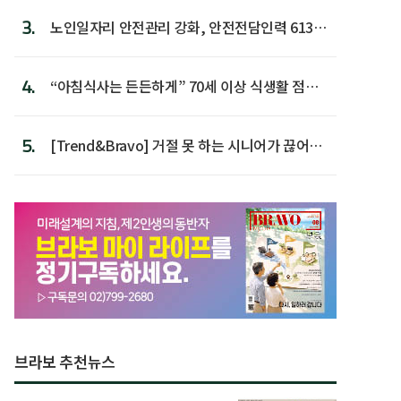
3.
노인일자리 안전관리 강화, 안전전담인력 613명
첫 배치
4.
“아침식사는 든든하게” 70세 이상 식생활 점수
가장 높아
5.
[Trend&Bravo] 거절 못 하는 시니어가 끊어야
할 행동 5
브라보 추천뉴스