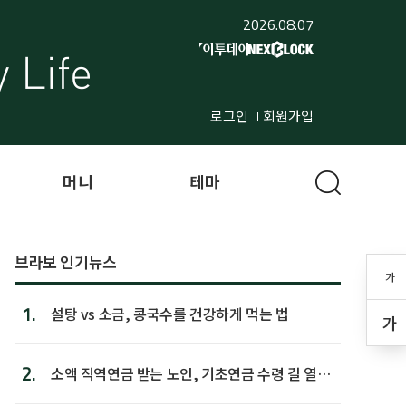
2026.08.07
로그인
회원가입
머니
테마
브라보 인기뉴스
가
1.
설탕 vs 소금, 콩국수를 건강하게 먹는 법
가
2.
소액 직역연금 받는 노인, 기초연금 수령 길 열린
다