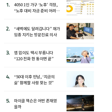
1.
4050 1인 가구 ‘노후’ 걱정,
“노후 대비 자금 준비 어려
워”
2.
“새벽에도 달려갑니다” 재가
임종 지키는 방문진료 의사
3.
앱 없이도 택시 부릅니다
“120 전화 한 통이면 끝”
4.
“50대 이후 만남, ‘지금의
삶’ 함께할 사람 찾는 것”
5.
마이클 잭슨은 어떤 존재였
을까