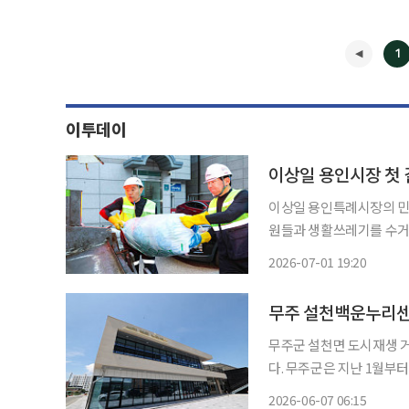
1
이투데이
이상일 용인시장 첫 
이상일 용인특례시장의 민선
원들과 생활쓰레기를 수거했
임식 무대에서는 ‘용인르네
2026-07-01 19:20
◀
무주 설천백운누리센
무주군 설천면 도시재생 
다. 무주군은 지난 1월부터 설천마을관리 사회적협동조합이 백운누리센터를 직접 운영하며
코인빨래방, 묵집, 떡카페 등 주
2026-06-07 06:15