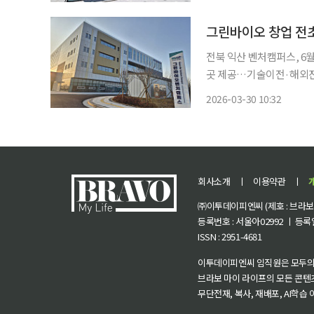
그린바이오 창업 전
전북 익산 벤처캠퍼스, 6월
곳 제공…기술이전·해외진출까지 연계 지원 그린바이
1호 ‘그린바이오 벤처캠퍼
2026-03-30 10:32
게 연구 공간을 제공하는 데
회사소개
ㅣ
이용약관
ㅣ
㈜이투데이피엔씨 (제호 : 브라보 마
등록번호 : 서울아02992 ㅣ 등록일자
ISSN : 2951-4681
이투데이피엔씨 임직원은 모두의
브라보 마이 라이프의 모든 콘텐
무단전재, 복사, 재배포, AI학습