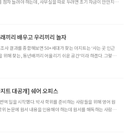
를 점차 늘려야 하는데, 사무실을 따로 두려면 초기 자금이 만만치
줄 방법의 하나로 ‘공유사무실(오피스)’ 서비스가 각광받고 있다. 서
0+세대의 인생 재설계를 위한 창업 및 단체 활동 지원을 위
또래끼리 배우고 우리끼리 놀자
설문조사 결과를 종합해보면 50+세대가 찾는 아지트는 ‘사는 곳 인근
을 위해 찾는, 동년배끼리 어울리기 쉬운 공간’이라 하겠다. 그렇다
이터처럼 시니어도 친구들과 공부하고 뛰어놀 곳은 어디 없을까?
‘50플러스캠퍼스’가 그 답이 되어줄 것이다. 서울시50플러스재단에서 운영
아지트 대공개] 쉐어 오피스
어 번역 일을 시작했다. 박사 학위를 준비하는 사람들을 위해 영어 원
학위 논문에 원서 내용을 인용해야 하는데 원서를 해독하는 사람은
이 필요했던 것이다. 영어와 실무에 밝으니 필자 만한 전문가가 따로
이 올라가므로 밤낮없이 집에서 번역에 매달렸고 수입은 오