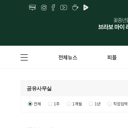
전체뉴스
피플
전체
1주
1개월
1년
직접입력