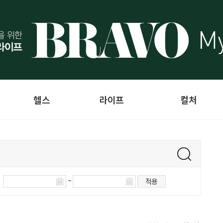
헬스
라이프
컬처
~
적용