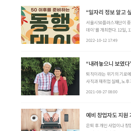
“일자리 정보 알고 싶
서울시50플러스재단이 중
데이’를 개최한다. 12일, 13일 이틀간 진행되는 이번 행사는 도봉구청과 서울북부고용복지플
러스센터, 동북권50플러스센터 등 지
2022-10-12 17:49
50플러스 북부캠퍼스에서는
“내려놓으니 보였다”
퇴직이라는 위기의 기로에서
사직과 재취업 실패, 노후
폭풍이 닥쳤지만, 두 사람
2021-08-27 08:00
리를 듣던 아내는 결혼 후
예비 창업자도 지원 
은퇴 후 개인 사업이나 창