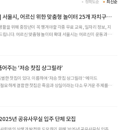
정확도순
최신순
[중장년 필독 정보통] 서울시, 어르신 위한 맞춤형 놀이터 25개 자치구로 확대
생활을 위해 중장년이 꼭 챙겨야할 각종 무료 교육, 일자리 정보, 지
어르신 맞춤형 놀이터 확대 서울시는 어르신이 운동과 놀
춤형 기구 20여 종이 설치된 ‘어르신 놀이터’를 내년까지 자치구별
이 사업은 2022년 구로구에서 첫
어주는 ‘저승 찻집 샹그릴라’
한 찻집이 있다. 이름하여 ‘저승 찻집 샹그릴라’. ‘메이드
)’을 절묘하게 결합한 찻집은 죽음과 상실이라는 다소 무거운 주제를 유
 풀어내는 곳이다. 65세 이상 여성들이 고전적인 메이드 복장을 입
고 직접 도시락을 서빙한다. 단골 고객은 주로 80대 남성이다. 도쿄 아
2025년 공유사무실 입주 단체 모집
사회와의 상생과 발전을 도모하기 위해 2025년 공유사무실 입주