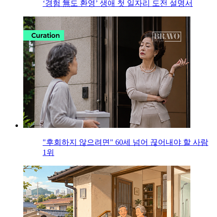
‘경험 無도 환영’ 생애 첫 일자리 도전 설명서
"후회하지 않으려면" 60세 넘어 끊어내야 할 사람
1위