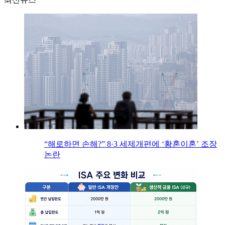
“해로하면 손해?” 8·3 세제개편에 ‘황혼이혼’ 조장
논란