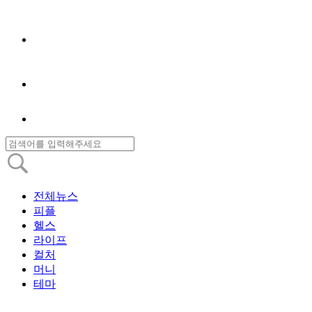
전체뉴스
피플
헬스
라이프
컬처
머니
테마