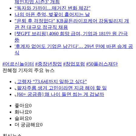
체인지업 시즌3’ 개최
“독자와 가까이…매거진 변화 체감”
나의 아픈 추억, 벚꽃이 흩어지는 날
"은퇴 후 걱정없다" KB골든라이프케어 강동빌리지 개
관 전 대규모 정규직 채용
[챗GPT 브리핑] 4060 희망 급여, 기업과 181만 원 간극
外
'후계자 없어도 기업은 남긴다'… 29년 만에 바뀐 승계 공
식
#어르신놀이터
#중장년창업
#창업포럼
#50플러스재단
전혜정 기자의 주요 뉴스
⌞
고령자 “73.6세까지 일하고 싶다”
⌞
팔자주름 생겨 고민이라면 지금 해야 할 일
⌞
[60+ 궁금증] 왜 나이 들면 씹는 게 겁날까
좋아요
0
화나요
0
슬퍼요
0
더 궁금해요
0
최신뉴스