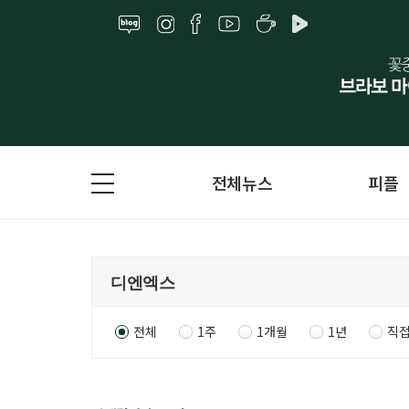
전체뉴스
피플
전체
1주
1개월
1년
직