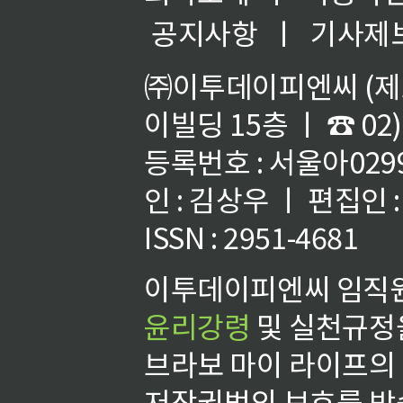
공지사항
ㅣ
기사제
㈜이투데이피엔씨 (제호
이빌딩 15층 ㅣ ☎ 02)
등록번호 : 서울아02992
인 : 김상우 ㅣ 편집인
ISSN : 2951-4681
이투데이피엔씨 임직원
윤리강령
및 실천규정을
브라보 마이 라이프의
저작권법의 보호를 받