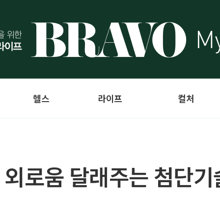
헬스
라이프
컬처
 외로움 달래주는 첨단기