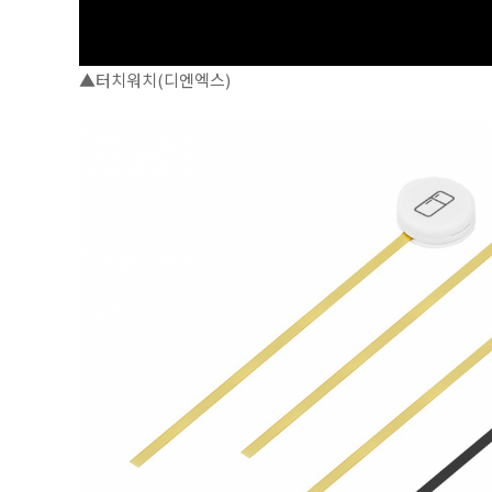
▲터치워치(디엔엑스)