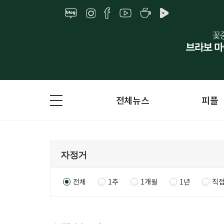
전체뉴스
피플
전체
1주
1개월
1년
직