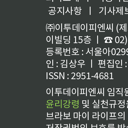
공지사항
ㅣ
기사제
㈜이투데이피엔씨 (제호
이빌딩 15층 ㅣ ☎ 02)
등록번호 : 서울아02992
인 : 김상우 ㅣ 편집인
ISSN : 2951-4681
이투데이피엔씨 임직원
윤리강령
및 실천규정을
브라보 마이 라이프의
저작권법의 보호를 받