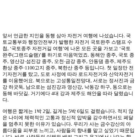
앞서 언급한 지인을 동행 삼아 자전거 여행에 나섰습니다. 국
토교통부와 행정안전부가 발행한 자전거 국토완주 스탬프 수
첩, ‘국토종주 자전거길 여행’에 나온 모든 곳을 가보고 ‘국토
완주(그랜드슬램)’를 하기로 마음먹었죠. 동해안 종주, 국토 종
주, 영산강·섬진강 종주, 오천·금강 종주, 안동댐 종주, 제주도
환상 종주·1100고지 종주, 북한산 종주 등입니다. 첫 일정만 전
기자전거를 탔고, 도로 사정에 따라 로드자전거와 산악자전거
를 이용했어요. 북으로는 고성통일전망대, 서로는 정서진과 금
강 하굿둑, 남으로는 섬진강과 영산강, 낙동강 하구, 동으로는
동해 바닷길. 거기에다 4대 강과 제주도 해안을 따라 달렸습니
다.
여행은 짧게는 1박 2일, 길게는 5박 6일도 걸렸습니다. 적지 않
은 나이에 체력적인 고통과 정신적 압박을 감수하면서도 페달
을 멈추지 못한 이유가 있습니다. 우리가 사는 금수강산의 아
름다움을 피부로 느끼고, 사람들의 향내를 맡고 싶었기 때문입
니다. 바로 사람들의 이해와 배려 그리고 용기에서 나오는 향