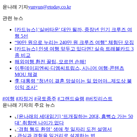
윤나래 기자
yunyun@etoday.co.kr
관련 뉴스
[카드뉴스] '실버타운' 대안 될까, 중장년 인기 크루즈 여
행 5선
“90만 원으로 누리는 240만 원 크루즈 여행” 체험단 모집
[카드뉴스] 인생 여행 앞두고 있다면? 실속 트래블카드 3
종 비교
해외여행 환전 꿀팁, 모르면 손해!
이투데이피엔씨·디엠씨트립스, 시니어 여행·콘텐츠
MOU 체결
李 대통령 "청년이 결혼 망설이는 일 없어야...제도상 불
이익 조사"
#여행
#자정거
#국토종주
#그랜드슬램
#버킷리스트
윤나래 기자의 주요 뉴스
⌞
[윤나래의 세대읽기] ‘뜨개질하는 20대, 흠뻑쇼 가는 50
대’ 취향엔 나이가 없다
⌞
‘경험 無도 환영’ 생애 첫 일자리 도전 설명서
⌞
관심과 경험을 일거리로 설계하는 법