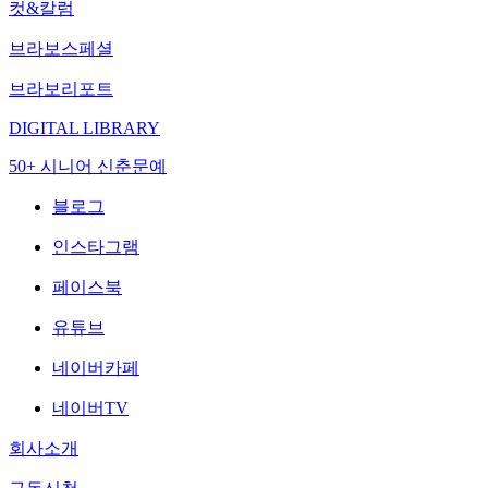
컷&칼럼
브라보스페셜
브라보리포트
DIGITAL LIBRARY
50+ 시니어 신춘문예
블로그
인스타그램
페이스북
유튜브
네이버카페
네이버TV
회사소개