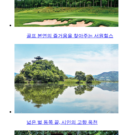
골프 본연의 즐거움을 찾아주는 서원힐스
넓은 벌 동쪽 끝, 시인의 고향 옥천