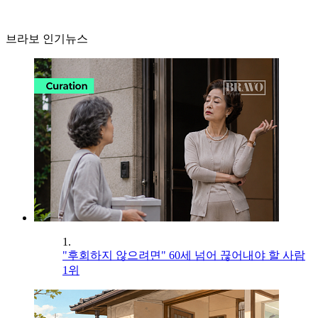
브라보 인기뉴스
1.
"후회하지 않으려면" 60세 넘어 끊어내야 할 사람
1위