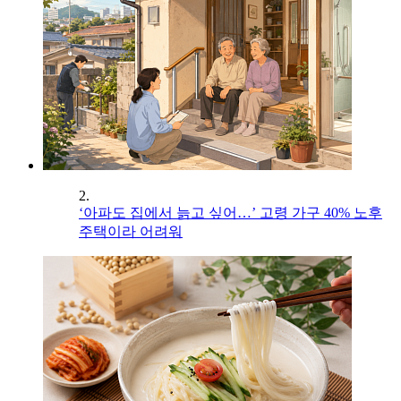
2.
‘아파도 집에서 늙고 싶어…’ 고령 가구 40% 노후
주택이라 어려워