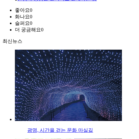
좋아요
0
화나요
0
슬퍼요
0
더 궁금해요
0
최신뉴스
광명, 시간을 걷는 문화 마실길