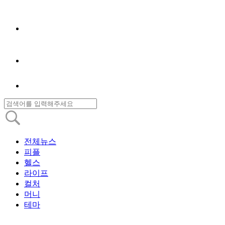
전체뉴스
피플
헬스
라이프
컬처
머니
테마