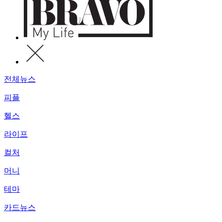
전체뉴스
피플
헬스
라이프
컬처
머니
테마
카드뉴스